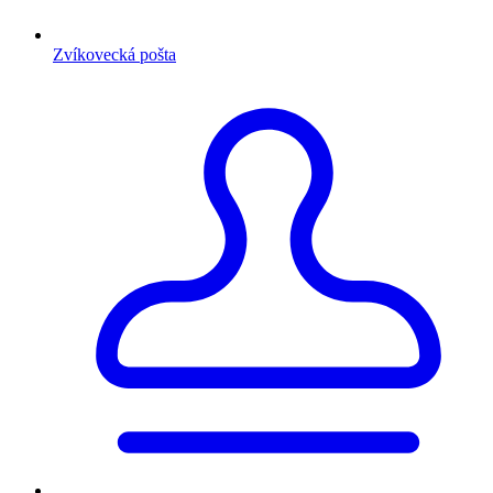
Zvíkovecká pošta