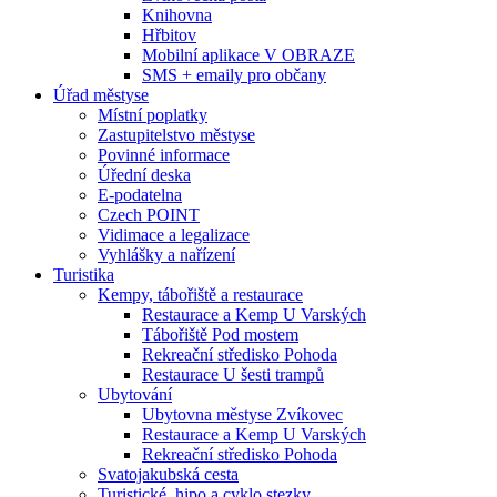
Knihovna
Hřbitov
Mobilní aplikace V OBRAZE
SMS + emaily pro občany
Úřad městyse
Místní poplatky
Zastupitelstvo městyse
Povinné informace
Úřední deska
E-podatelna
Czech POINT
Vidimace a legalizace
Vyhlášky a nařízení
Turistika
Kempy, tábořiště a restaurace
Restaurace a Kemp U Varských
Tábořiště Pod mostem
Rekreační středisko Pohoda
Restaurace U šesti trampů
Ubytování
Ubytovna městyse Zvíkovec
Restaurace a Kemp U Varských
Rekreační středisko Pohoda
Svatojakubská cesta
Turistické, hipo a cyklo stezky