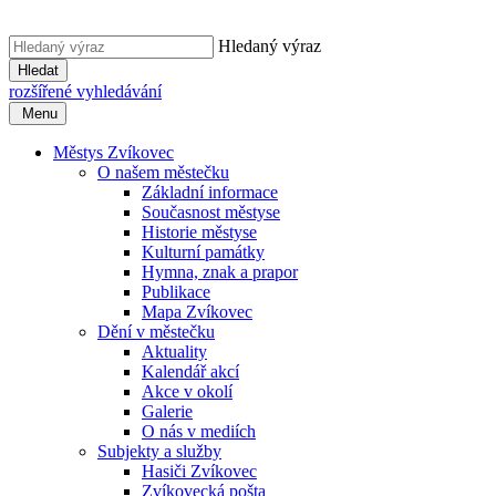
Hledaný výraz
Hledat
rozšířené vyhledávání
Menu
Městys Zvíkovec
O našem městečku
Základní informace
Současnost městyse
Historie městyse
Kulturní památky
Hymna, znak a prapor
Publikace
Mapa Zvíkovec
Dění v městečku
Aktuality
Kalendář akcí
Akce v okolí
Galerie
O nás v mediích
Subjekty a služby
Hasiči Zvíkovec
Zvíkovecká pošta