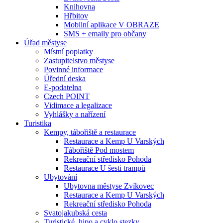
Knihovna
Hřbitov
Mobilní aplikace V OBRAZE
SMS + emaily pro občany
Úřad městyse
Místní poplatky
Zastupitelstvo městyse
Povinné informace
Úřední deska
E-podatelna
Czech POINT
Vidimace a legalizace
Vyhlášky a nařízení
Turistika
Kempy, tábořiště a restaurace
Restaurace a Kemp U Varských
Tábořiště Pod mostem
Rekreační středisko Pohoda
Restaurace U šesti trampů
Ubytování
Ubytovna městyse Zvíkovec
Restaurace a Kemp U Varských
Rekreační středisko Pohoda
Svatojakubská cesta
Turistické, hipo a cyklo stezky