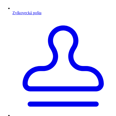
Zvíkovecká pošta