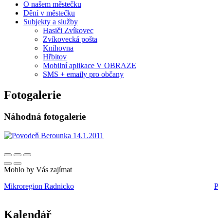
O našem městečku
Dění v městečku
Subjekty a služby
Hasiči Zvíkovec
Zvíkovecká pošta
Knihovna
Hřbitov
Mobilní aplikace V OBRAZE
SMS + emaily pro občany
Fotogalerie
Náhodná fotogalerie
Mohlo by Vás zajímat
Mikroregion Radnicko
P
Kalendář