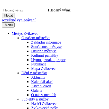
Hledaný výraz
Hledat
rozšířené vyhledávání
Menu
Městys Zvíkovec
O našem městečku
Základní informace
Současnost městyse
Historie městyse
Kulturní památky
Hymna, znak a prapor
Publikace
Mapa Zvíkovec
Dění v městečku
Aktuality
Kalendář akcí
Akce v okolí
Galerie
O nás v mediích
Subjekty a služby
Hasiči Zvíkovec
Zvíkovecká pošta