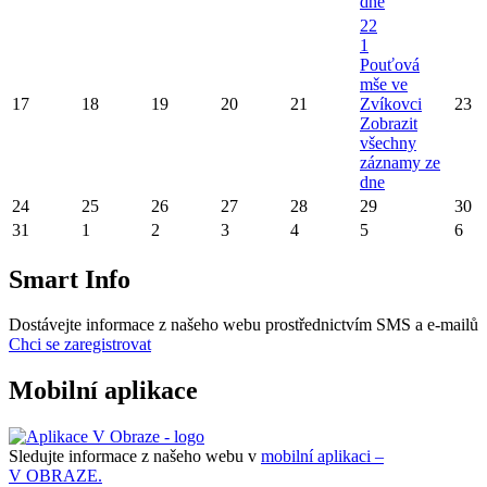
dne
22
1
Pouťová
mše ve
17
18
19
20
21
Zvíkovci
23
Zobrazit
všechny
záznamy ze
dne
24
25
26
27
28
29
30
31
1
2
3
4
5
6
Smart Info
Dostávejte informace z našeho webu prostřednictvím SMS a e-mailů
Chci se zaregistrovat
Mobilní aplikace
Sledujte informace z našeho webu v
mobilní aplikaci –
V OBRAZE.