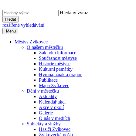
Hledaný výraz
Hledat
rozšířené vyhledávání
Menu
Městys Zvíkovec
O našem městečku
Základní informace
Současnost městyse
Historie městyse
Kulturní památky
Hymna, znak a prapor
Publikace
Mapa Zvíkovec
Dění v městečku
Aktuality
Kalendář akcí
Akce v okolí
Galerie
O nás v mediích
Subjekty a služby
Hasiči Zvíkovec
Zvíkovecká pošta