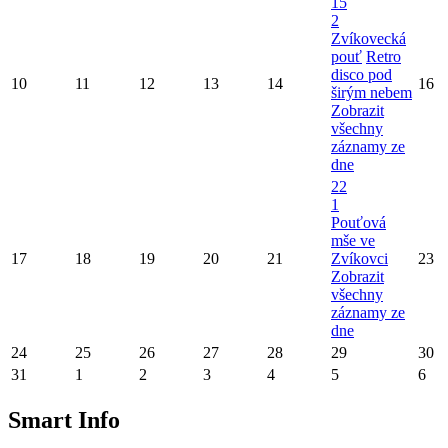
15
2
Zvíkovecká
pouť
Retro
disco pod
10
11
12
13
14
16
širým nebem
Zobrazit
všechny
záznamy ze
dne
22
1
Pouťová
mše ve
17
18
19
20
21
Zvíkovci
23
Zobrazit
všechny
záznamy ze
dne
24
25
26
27
28
29
30
31
1
2
3
4
5
6
Smart Info