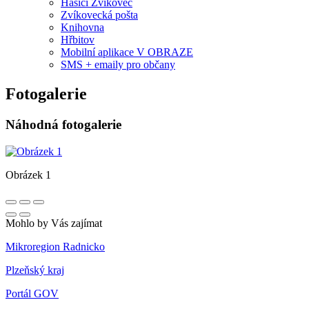
Hasiči Zvíkovec
Zvíkovecká pošta
Knihovna
Hřbitov
Mobilní aplikace V OBRAZE
SMS + emaily pro občany
Fotogalerie
Náhodná fotogalerie
Obrázek 1
Mohlo by Vás zajímat
Mikroregion Radnicko
Plzeňský kraj
Portál GOV