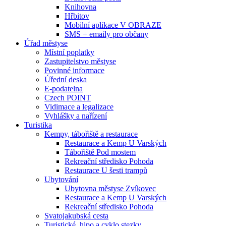
Knihovna
Hřbitov
Mobilní aplikace V OBRAZE
SMS + emaily pro občany
Úřad městyse
Místní poplatky
Zastupitelstvo městyse
Povinné informace
Úřední deska
E-podatelna
Czech POINT
Vidimace a legalizace
Vyhlášky a nařízení
Turistika
Kempy, tábořiště a restaurace
Restaurace a Kemp U Varských
Tábořiště Pod mostem
Rekreační středisko Pohoda
Restaurace U šesti trampů
Ubytování
Ubytovna městyse Zvíkovec
Restaurace a Kemp U Varských
Rekreační středisko Pohoda
Svatojakubská cesta
Turistické, hipo a cyklo stezky