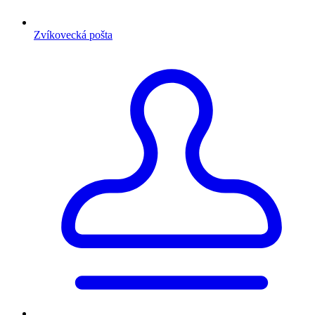
Zvíkovecká pošta