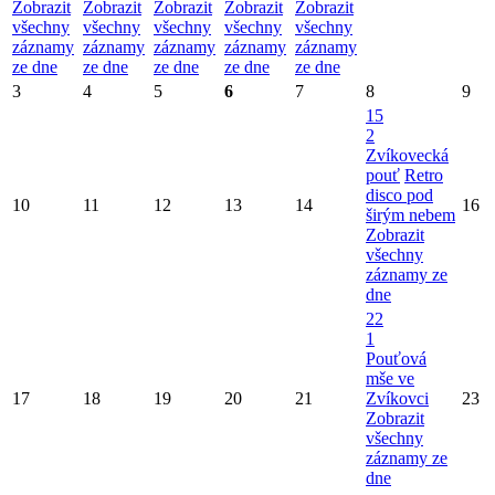
Zobrazit
Zobrazit
Zobrazit
Zobrazit
Zobrazit
všechny
všechny
všechny
všechny
všechny
záznamy
záznamy
záznamy
záznamy
záznamy
ze dne
ze dne
ze dne
ze dne
ze dne
3
4
5
6
7
8
9
15
2
Zvíkovecká
pouť
Retro
disco pod
10
11
12
13
14
16
širým nebem
Zobrazit
všechny
záznamy ze
dne
22
1
Pouťová
mše ve
17
18
19
20
21
Zvíkovci
23
Zobrazit
všechny
záznamy ze
dne