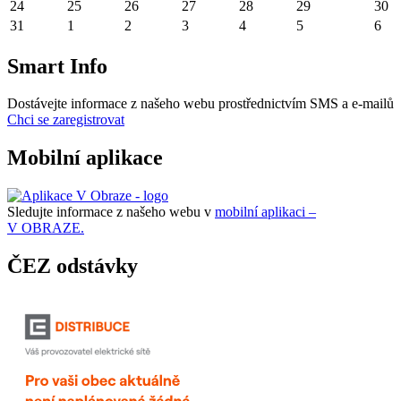
24
25
26
27
28
29
30
31
1
2
3
4
5
6
Smart Info
Dostávejte informace z našeho webu prostřednictvím SMS a e-mailů
Chci se zaregistrovat
Mobilní aplikace
Sledujte informace z našeho webu v
mobilní aplikaci –
V OBRAZE.
ČEZ odstávky