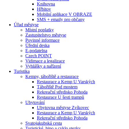
Knihovna
Hřbitov
Mobilní aplikace V OBRAZE
SMS + emaily pro občany
Úřad městyse
Místní poplatky
Zastupitelstvo městyse
Povinné informace
Úřední deska
E-podatelna
Czech POINT
Vidimace a legalizace
Vyhlášky a nařízení
Turistika
Kempy, tábořiště a restaurace
Restaurace a Kemp U Varských
Tábořiště Pod mostem
Rekreační středisko Pohoda
Restaurace U šesti trampů
Ubytování
Ubytovna městyse Zvíkovec
Restaurace a Kemp U Varských
Rekreační středisko Pohoda
Svatojakubská cesta
Turistické, hipo a cyklo stezky