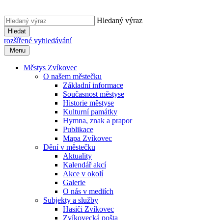
Hledaný výraz
Hledat
rozšířené vyhledávání
Menu
Městys Zvíkovec
O našem městečku
Základní informace
Současnost městyse
Historie městyse
Kulturní památky
Hymna, znak a prapor
Publikace
Mapa Zvíkovec
Dění v městečku
Aktuality
Kalendář akcí
Akce v okolí
Galerie
O nás v mediích
Subjekty a služby
Hasiči Zvíkovec
Zvíkovecká pošta