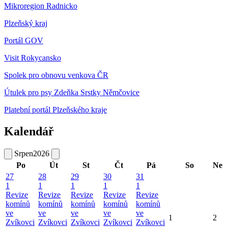
Mikroregion Radnicko
Plzeňský kraj
Portál GOV
Visit Rokycansko
Spolek pro obnovu venkova ČR
Útulek pro psy Zdeňka Srstky Němčovice
Platební portál Plzeňského kraje
Kalendář
Srpen
2026
Po
Út
St
Čt
Pá
So
Ne
27
28
29
30
31
1
1
1
1
1
Revize
Revize
Revize
Revize
Revize
komínů
komínů
komínů
komínů
komínů
ve
ve
ve
ve
ve
1
2
Zvíkovci
Zvíkovci
Zvíkovci
Zvíkovci
Zvíkovci