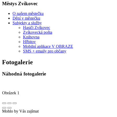
Městys Zvíkovec
O našem městečku
Dění v městečku
Subjekty a služby
Hasiči Zvíkovec
Zvíkovecká pošta
Knihovna
Hřbitov
Mobilní aplikace V OBRAZE
SMS + emaily pro občany
Fotogalerie
Náhodná fotogalerie
Obrázek 1
Mohlo by Vás zajímat