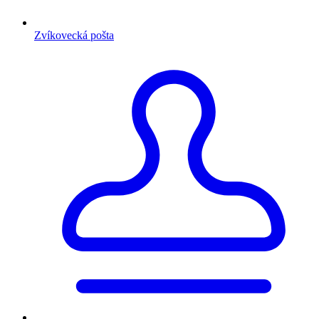
Zvíkovecká pošta