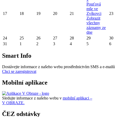
Pouťová
mše ve
17
18
19
20
21
Zvíkovci
23
Zobrazit
všechny
záznamy ze
dne
24
25
26
27
28
29
30
31
1
2
3
4
5
6
Smart Info
Dostávejte informace z našeho webu prostřednictvím SMS a e-mailů
Chci se zaregistrovat
Mobilní aplikace
Sledujte informace z našeho webu v
mobilní aplikaci –
V OBRAZE.
ČEZ odstávky