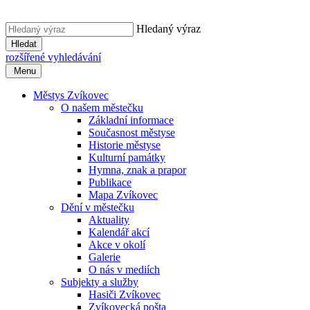
Hledaný výraz
Hledat
rozšířené vyhledávání
Menu
Městys Zvíkovec
O našem městečku
Základní informace
Současnost městyse
Historie městyse
Kulturní památky
Hymna, znak a prapor
Publikace
Mapa Zvíkovec
Dění v městečku
Aktuality
Kalendář akcí
Akce v okolí
Galerie
O nás v mediích
Subjekty a služby
Hasiči Zvíkovec
Zvíkovecká pošta