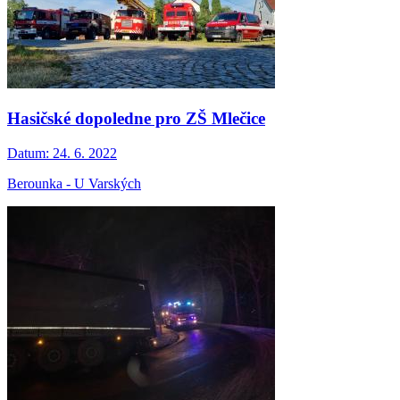
Hasičské dopoledne pro ZŠ Mlečice
Datum:
24. 6. 2022
Berounka - U Varských