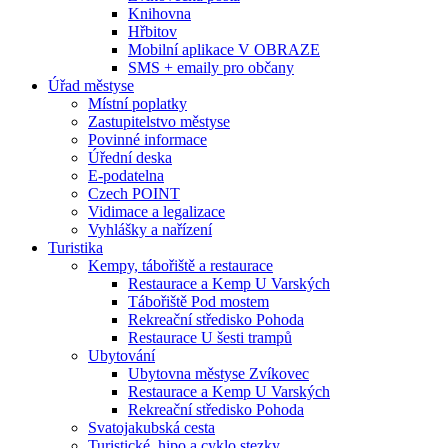
Knihovna
Hřbitov
Mobilní aplikace V OBRAZE
SMS + emaily pro občany
Úřad městyse
Místní poplatky
Zastupitelstvo městyse
Povinné informace
Úřední deska
E-podatelna
Czech POINT
Vidimace a legalizace
Vyhlášky a nařízení
Turistika
Kempy, tábořiště a restaurace
Restaurace a Kemp U Varských
Tábořiště Pod mostem
Rekreační středisko Pohoda
Restaurace U šesti trampů
Ubytování
Ubytovna městyse Zvíkovec
Restaurace a Kemp U Varských
Rekreační středisko Pohoda
Svatojakubská cesta
Turistické, hipo a cyklo stezky