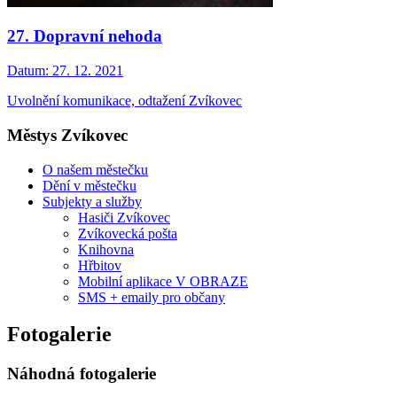
27. Dopravní nehoda
Datum:
27. 12. 2021
Uvolnění komunikace, odtažení Zvíkovec
Městys Zvíkovec
O našem městečku
Dění v městečku
Subjekty a služby
Hasiči Zvíkovec
Zvíkovecká pošta
Knihovna
Hřbitov
Mobilní aplikace V OBRAZE
SMS + emaily pro občany
Fotogalerie
Náhodná fotogalerie