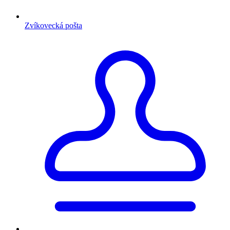
Zvíkovecká pošta