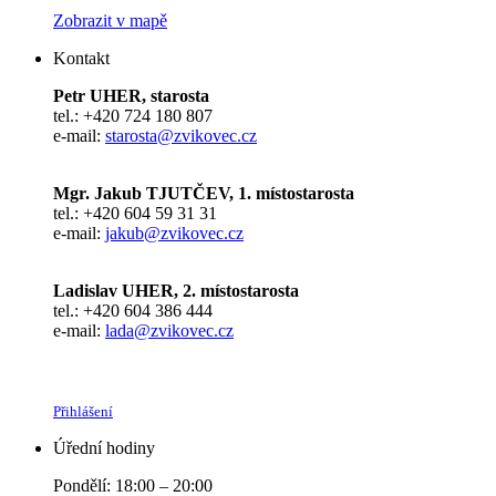
Zobrazit v mapě
Kontakt
Petr UHER, starosta
tel.: +420 724 180 807
e-mail:
starosta@zvikovec.cz
Mgr. Jakub TJUTČEV, 1. místostarosta
tel.: +420 604 59 31 31
e-mail:
jakub@zvikovec.cz
Ladislav UHER, 2. místostarosta
tel.: +420 604 386 444
e-mail:
lada@zvikovec.cz
Přihlášení
Úřední hodiny
Pondělí: 18:00 – 20:00