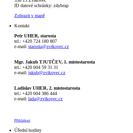
338 13 Zvíkovec
ID datové schránky: z4ybrap
Zobrazit v mapě
Kontakt
Petr UHER, starosta
tel.: +420 724 180 807
e-mail:
starosta@zvikovec.cz
Mgr. Jakub TJUTČEV, 1. místostarosta
tel.: +420 604 59 31 31
e-mail:
jakub@zvikovec.cz
Ladislav UHER, 2. místostarosta
tel.: +420 604 386 444
e-mail:
lada@zvikovec.cz
Přihlášení
Úřední hodiny