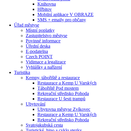
Knihovna
Hřbitov
Mobilní aplikace V OBRAZE
SMS + emaily pro občany
Úřad městyse
Místní poplatky
Zastupitelstvo městyse
Povinné informace
Úřední deska
E-podatelna
Czech POINT
Vidimace a legalizace
Vyhlášky a nařízení
Turistika
Kempy, tábořiště a restaurace
Restaurace a Kemp U Varských
Tábořiště Pod mostem
Rekreační středisko Pohoda
Restaurace U šesti trampů
Ubytování
Ubytovna městyse Zvíkovec
Restaurace a Kemp U Varských
Rekreační středisko Pohoda
Svatojakubská cesta
Turistické, hipo a cyklo stezky