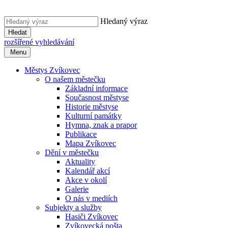
Hledaný výraz
Hledat
rozšířené vyhledávání
Menu
Městys Zvíkovec
O našem městečku
Základní informace
Současnost městyse
Historie městyse
Kulturní památky
Hymna, znak a prapor
Publikace
Mapa Zvíkovec
Dění v městečku
Aktuality
Kalendář akcí
Akce v okolí
Galerie
O nás v mediích
Subjekty a služby
Hasiči Zvíkovec
Zvíkovecká pošta