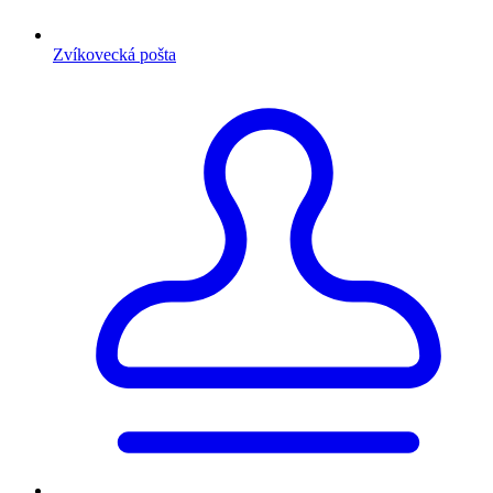
Zvíkovecká pošta