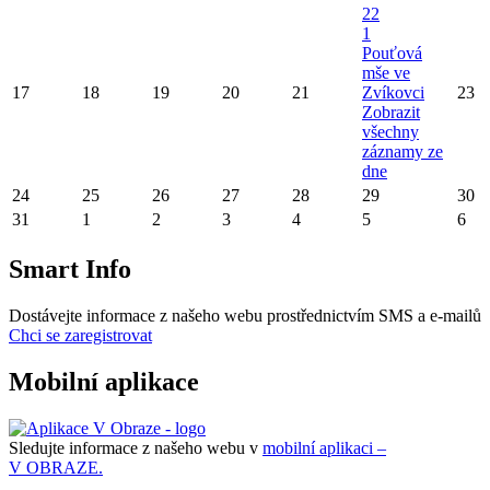
22
1
Pouťová
mše ve
17
18
19
20
21
Zvíkovci
23
Zobrazit
všechny
záznamy ze
dne
24
25
26
27
28
29
30
31
1
2
3
4
5
6
Smart Info
Dostávejte informace z našeho webu prostřednictvím SMS a e-mailů
Chci se zaregistrovat
Mobilní aplikace
Sledujte informace z našeho webu v
mobilní aplikaci –
V OBRAZE.