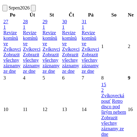
Srpen
2026
Po
Út
St
Čt
Pá
So
Ne
27
28
29
30
31
1
1
1
1
1
Revize
Revize
Revize
Revize
Revize
komínů
komínů
komínů
komínů
komínů
ve
ve
ve
ve
ve
1
2
Zvíkovci
Zvíkovci
Zvíkovci
Zvíkovci
Zvíkovci
Zobrazit
Zobrazit
Zobrazit
Zobrazit
Zobrazit
všechny
všechny
všechny
všechny
všechny
záznamy
záznamy
záznamy
záznamy
záznamy
ze dne
ze dne
ze dne
ze dne
ze dne
3
4
5
6
7
8
9
15
2
Zvíkovecká
pouť
Retro
disco pod
10
11
12
13
14
16
širým nebem
Zobrazit
všechny
záznamy ze
dne