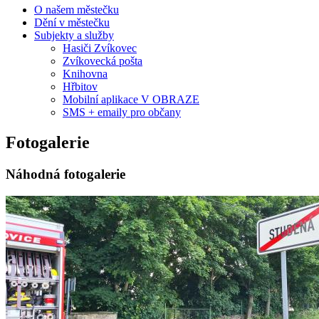
O našem městečku
Dění v městečku
Subjekty a služby
Hasiči Zvíkovec
Zvíkovecká pošta
Knihovna
Hřbitov
Mobilní aplikace V OBRAZE
SMS + emaily pro občany
Fotogalerie
Náhodná fotogalerie