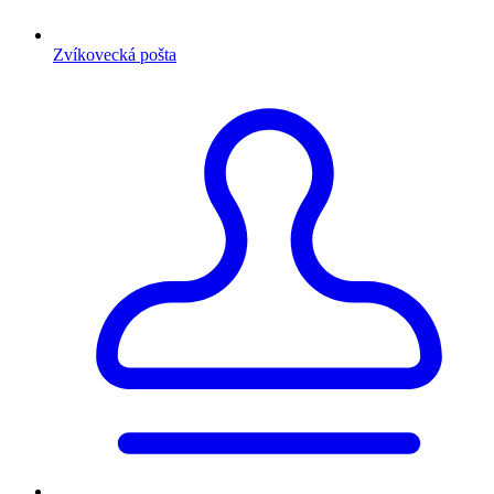
Zvíkovecká pošta