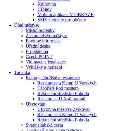
Knihovna
Hřbitov
Mobilní aplikace V OBRAZE
SMS + emaily pro občany
Úřad městyse
Místní poplatky
Zastupitelstvo městyse
Povinné informace
Úřední deska
E-podatelna
Czech POINT
Vidimace a legalizace
Vyhlášky a nařízení
Turistika
Kempy, tábořiště a restaurace
Restaurace a Kemp U Varských
Tábořiště Pod mostem
Rekreační středisko Pohoda
Restaurace U šesti trampů
Ubytování
Ubytovna městyse Zvíkovec
Restaurace a Kemp U Varských
Rekreační středisko Pohoda
Svatojakubská cesta
Turistické, hipo a cyklo stezky