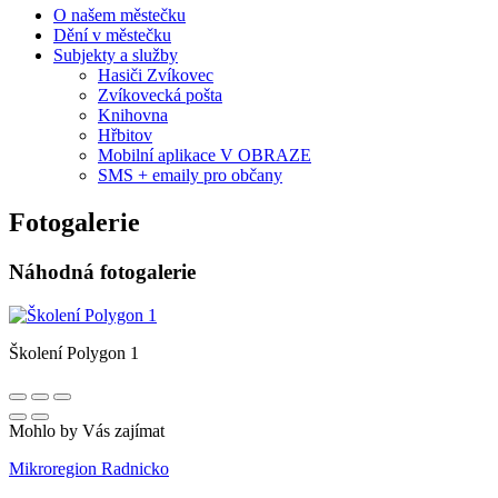
O našem městečku
Dění v městečku
Subjekty a služby
Hasiči Zvíkovec
Zvíkovecká pošta
Knihovna
Hřbitov
Mobilní aplikace V OBRAZE
SMS + emaily pro občany
Fotogalerie
Náhodná fotogalerie
Školení Polygon 1
Mohlo by Vás zajímat
Mikroregion Radnicko