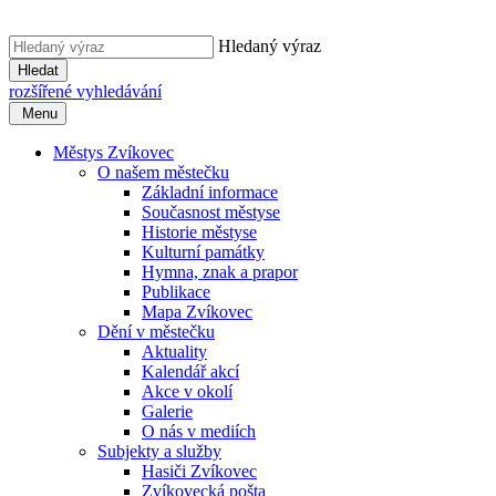
Hledaný výraz
Hledat
rozšířené vyhledávání
Menu
Městys Zvíkovec
O našem městečku
Základní informace
Současnost městyse
Historie městyse
Kulturní památky
Hymna, znak a prapor
Publikace
Mapa Zvíkovec
Dění v městečku
Aktuality
Kalendář akcí
Akce v okolí
Galerie
O nás v mediích
Subjekty a služby
Hasiči Zvíkovec
Zvíkovecká pošta