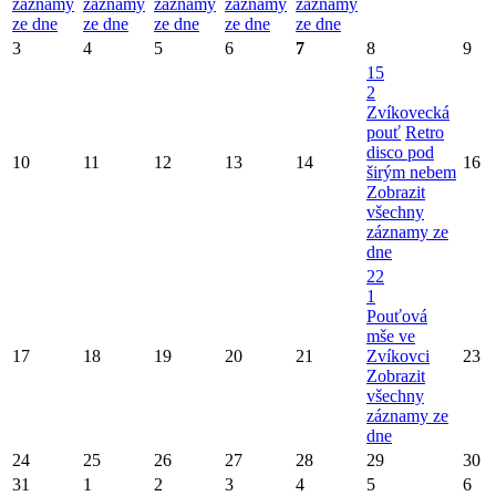
záznamy
záznamy
záznamy
záznamy
záznamy
ze dne
ze dne
ze dne
ze dne
ze dne
3
4
5
6
7
8
9
15
2
Zvíkovecká
pouť
Retro
disco pod
10
11
12
13
14
16
širým nebem
Zobrazit
všechny
záznamy ze
dne
22
1
Pouťová
mše ve
17
18
19
20
21
Zvíkovci
23
Zobrazit
všechny
záznamy ze
dne
24
25
26
27
28
29
30
31
1
2
3
4
5
6