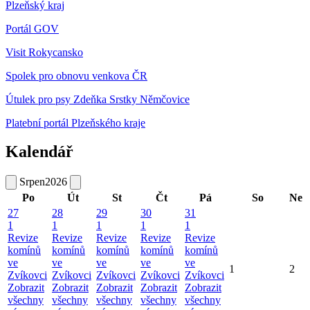
Plzeňský kraj
Portál GOV
Visit Rokycansko
Spolek pro obnovu venkova ČR
Útulek pro psy Zdeňka Srstky Němčovice
Platební portál Plzeňského kraje
Kalendář
Srpen
2026
Po
Út
St
Čt
Pá
So
Ne
27
28
29
30
31
1
1
1
1
1
Revize
Revize
Revize
Revize
Revize
komínů
komínů
komínů
komínů
komínů
ve
ve
ve
ve
ve
1
2
Zvíkovci
Zvíkovci
Zvíkovci
Zvíkovci
Zvíkovci
Zobrazit
Zobrazit
Zobrazit
Zobrazit
Zobrazit
všechny
všechny
všechny
všechny
všechny