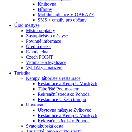
Knihovna
Hřbitov
Mobilní aplikace V OBRAZE
SMS + emaily pro občany
Úřad městyse
Místní poplatky
Zastupitelstvo městyse
Povinné informace
Úřední deska
E-podatelna
Czech POINT
Vidimace a legalizace
Vyhlášky a nařízení
Turistika
Kempy, tábořiště a restaurace
Restaurace a Kemp U Varských
Tábořiště Pod mostem
Rekreační středisko Pohoda
Restaurace U šesti trampů
Ubytování
Ubytovna městyse Zvíkovec
Restaurace a Kemp U Varských
Rekreační středisko Pohoda
Svatojakubská cesta
Turistické, hipo a cyklo stezky