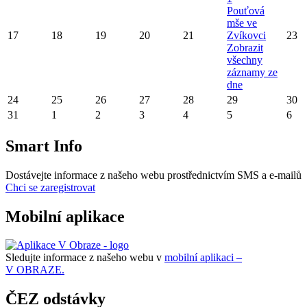
Pouťová
mše ve
17
18
19
20
21
Zvíkovci
23
Zobrazit
všechny
záznamy ze
dne
24
25
26
27
28
29
30
31
1
2
3
4
5
6
Smart Info
Dostávejte informace z našeho webu prostřednictvím SMS a e-mailů
Chci se zaregistrovat
Mobilní aplikace
Sledujte informace z našeho webu v
mobilní aplikaci –
V OBRAZE.
ČEZ odstávky