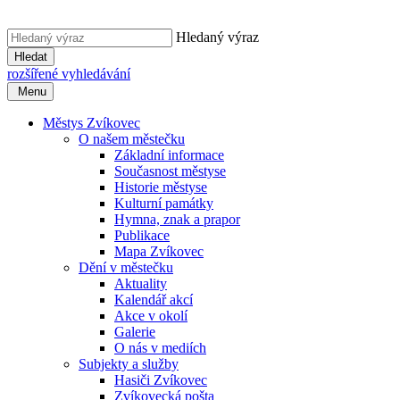
Hledaný výraz
Hledat
rozšířené vyhledávání
Menu
Městys Zvíkovec
O našem městečku
Základní informace
Současnost městyse
Historie městyse
Kulturní památky
Hymna, znak a prapor
Publikace
Mapa Zvíkovec
Dění v městečku
Aktuality
Kalendář akcí
Akce v okolí
Galerie
O nás v mediích
Subjekty a služby
Hasiči Zvíkovec
Zvíkovecká pošta