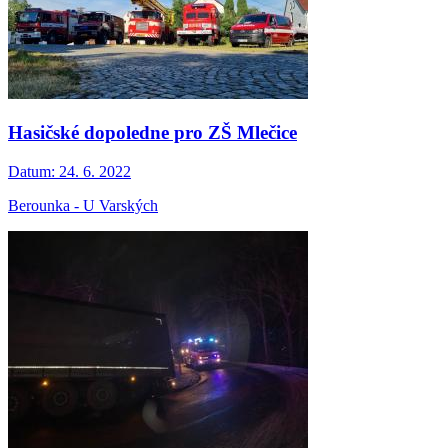
Hasičské dopoledne pro ZŠ Mlečice
Datum:
24. 6. 2022
Berounka - U Varských