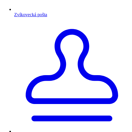
Zvíkovecká pošta