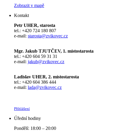
Zobrazit v mapě
Kontakt
Petr UHER, starosta
tel.: +420 724 180 807
e-mail:
starosta@zvikovec.cz
Mgr. Jakub TJUTČEV, 1. místostarosta
tel.: +420 604 59 31 31
e-mail:
jakub@zvikovec.cz
Ladislav UHER, 2. místostarosta
tel.: +420 604 386 444
e-mail:
lada@zvikovec.cz
Přihlášení
Úřední hodiny
Pondělí: 18:00 – 20:00