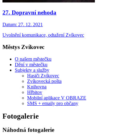
27. Dopravní nehoda
Datum:
27. 12. 2021
Uvolnění komunikace, odtažení Zvíkovec
Městys Zvíkovec
O našem městečku
Dění v městečku
Subjekty a služby
Hasiči Zvíkovec
Zvíkovecká pošta
Knihovna
Hřbitov
Mobilní aplikace V OBRAZE
SMS + emaily pro občany
Fotogalerie
Náhodná fotogalerie