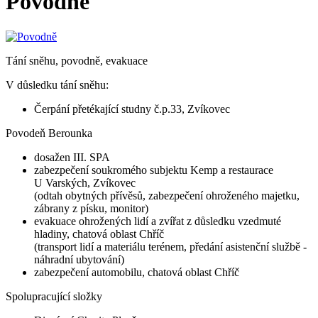
Povodně
Tání sněhu, povodně, evakuace
V důsledku tání sněhu:
Čerpání přetékající studny č.p.33, Zvíkovec
Povodeň Berounka
dosažen III. SPA
zabezpečení soukromého subjektu Kemp a restaurace
U Varských, Zvíkovec
(odtah obytných přívěsů, zabezpečení ohroženého majetku,
zábrany z písku, monitor)
evakuace ohrožených lidí a zvířat z důsledku vzedmuté
hladiny, chatová oblast Chříč
(transport lidí a materiálu terénem, předání asistenční službě -
náhradní ubytování)
zabezpečení automobilu, chatová oblast Chříč
Spolupracující složky