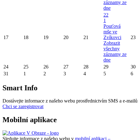
záznamy ze
dne
22
1
Pouťová
mše ve
17
18
19
20
21
Zvíkovci
23
Zobrazit
všechny
záznamy ze
dne
24
25
26
27
28
29
30
31
1
2
3
4
5
6
Smart Info
Dostávejte informace z našeho webu prostřednictvím SMS a e-mailů
Chci se zaregistrovat
Mobilní aplikace
Sledujte informace z našeho webu v
mobilní aplikaci –