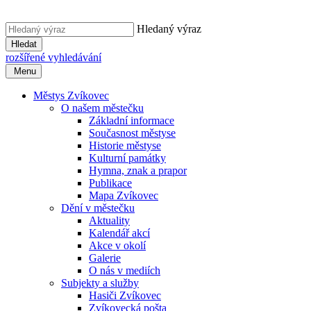
Hledaný výraz
Hledat
rozšířené vyhledávání
Menu
Městys Zvíkovec
O našem městečku
Základní informace
Současnost městyse
Historie městyse
Kulturní památky
Hymna, znak a prapor
Publikace
Mapa Zvíkovec
Dění v městečku
Aktuality
Kalendář akcí
Akce v okolí
Galerie
O nás v mediích
Subjekty a služby
Hasiči Zvíkovec
Zvíkovecká pošta