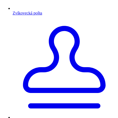
Zvíkovecká pošta