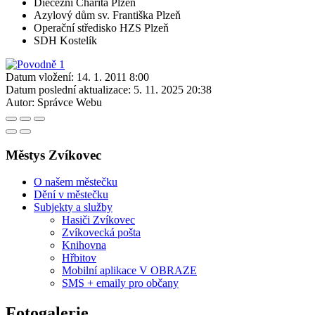
Diecézní Charita Plzeň
Azylový dům sv. Františka Plzeň
Operační středisko HZS Plzeň
SDH Kostelík
Datum vložení:
14. 1. 2011 8:00
Datum poslední aktualizace:
5. 11. 2025 20:38
Autor:
Správce Webu
Městys Zvíkovec
O našem městečku
Dění v městečku
Subjekty a služby
Hasiči Zvíkovec
Zvíkovecká pošta
Knihovna
Hřbitov
Mobilní aplikace V OBRAZE
SMS + emaily pro občany
Fotogalerie