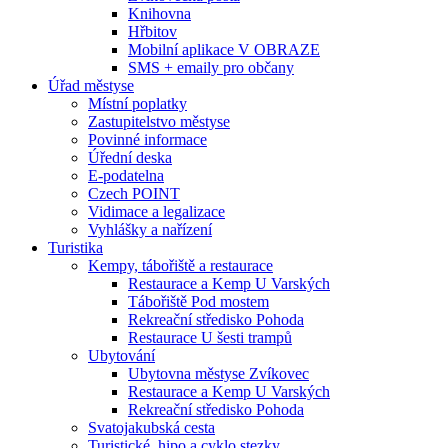
Knihovna
Hřbitov
Mobilní aplikace V OBRAZE
SMS + emaily pro občany
Úřad městyse
Místní poplatky
Zastupitelstvo městyse
Povinné informace
Úřední deska
E-podatelna
Czech POINT
Vidimace a legalizace
Vyhlášky a nařízení
Turistika
Kempy, tábořiště a restaurace
Restaurace a Kemp U Varských
Tábořiště Pod mostem
Rekreační středisko Pohoda
Restaurace U šesti trampů
Ubytování
Ubytovna městyse Zvíkovec
Restaurace a Kemp U Varských
Rekreační středisko Pohoda
Svatojakubská cesta
Turistické, hipo a cyklo stezky