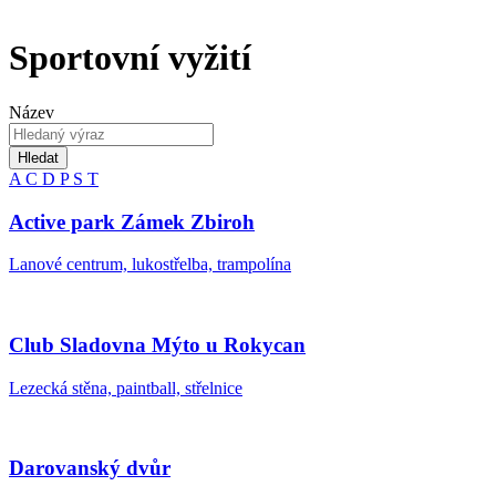
Sportovní vyžití
Název
Hledat
A
C
D
P
S
T
Active park Zámek Zbiroh
Lanové centrum, lukostřelba, trampolína
Club Sladovna Mýto u Rokycan
Lezecká stěna, paintball, střelnice
Darovanský dvůr