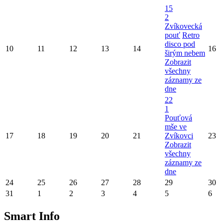
15
2
Zvíkovecká
pouť
Retro
disco pod
10
11
12
13
14
16
širým nebem
Zobrazit
všechny
záznamy ze
dne
22
1
Pouťová
mše ve
17
18
19
20
21
Zvíkovci
23
Zobrazit
všechny
záznamy ze
dne
24
25
26
27
28
29
30
31
1
2
3
4
5
6
Smart Info