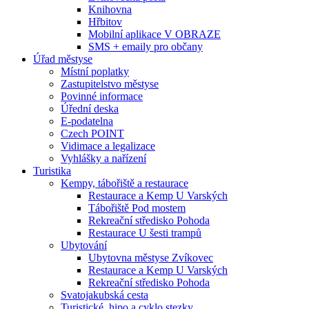
Knihovna
Hřbitov
Mobilní aplikace V OBRAZE
SMS + emaily pro občany
Úřad městyse
Místní poplatky
Zastupitelstvo městyse
Povinné informace
Úřední deska
E-podatelna
Czech POINT
Vidimace a legalizace
Vyhlášky a nařízení
Turistika
Kempy, tábořiště a restaurace
Restaurace a Kemp U Varských
Tábořiště Pod mostem
Rekreační středisko Pohoda
Restaurace U šesti trampů
Ubytování
Ubytovna městyse Zvíkovec
Restaurace a Kemp U Varských
Rekreační středisko Pohoda
Svatojakubská cesta
Turistické, hipo a cyklo stezky