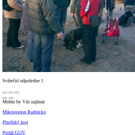
Sváteční odpoledne 1
Mohlo by Vás zajímat
Mikroregion Radnicko
Plzeňský kraj
Portál GOV