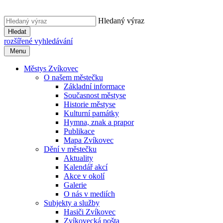
Hledaný výraz
Hledat
rozšířené vyhledávání
Menu
Městys Zvíkovec
O našem městečku
Základní informace
Současnost městyse
Historie městyse
Kulturní památky
Hymna, znak a prapor
Publikace
Mapa Zvíkovec
Dění v městečku
Aktuality
Kalendář akcí
Akce v okolí
Galerie
O nás v mediích
Subjekty a služby
Hasiči Zvíkovec
Zvíkovecká pošta