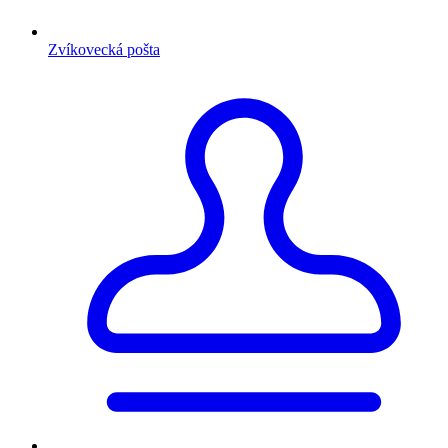
Zvíkovecká pošta