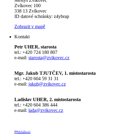
Městys Zvíkovec
Zvíkovec 100
338 13 Zvíkovec
ID datové schránky: z4ybrap
Zobrazit v mapě
Kontakt
Petr UHER, starosta
tel.: +420 724 180 807
e-mail:
starosta@zvikovec.cz
Mgr. Jakub TJUTČEV, 1. místostarosta
tel.: +420 604 59 31 31
e-mail:
jakub@zvikovec.cz
Ladislav UHER, 2. místostarosta
tel.: +420 604 386 444
e-mail:
lada@zvikovec.cz
Přihlášení