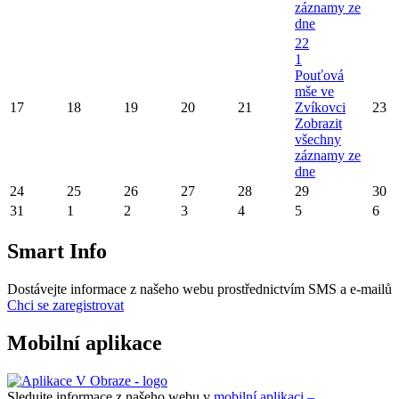
záznamy ze
dne
22
1
Pouťová
mše ve
17
18
19
20
21
Zvíkovci
23
Zobrazit
všechny
záznamy ze
dne
24
25
26
27
28
29
30
31
1
2
3
4
5
6
Smart Info
Dostávejte informace z našeho webu prostřednictvím SMS a e-mailů
Chci se zaregistrovat
Mobilní aplikace
Sledujte informace z našeho webu v
mobilní aplikaci –