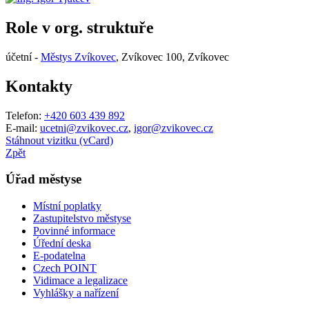
Role v org. struktuře
účetní -
Městys Zvíkovec
, Zvíkovec 100, Zvíkovec
Kontakty
Telefon:
+420 603 439 892
E-mail:
ucetni@zvikovec.cz
,
igor@zvikovec.cz
Stáhnout vizitku (vCard)
Zpět
Úřad městyse
Místní poplatky
Zastupitelstvo městyse
Povinné informace
Úřední deska
E-podatelna
Czech POINT
Vidimace a legalizace
Vyhlášky a nařízení