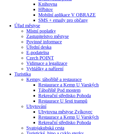
Knihovna
Hřbitov
Mobilní aplikace V OBRAZE
SMS + emaily pro občany
Úřad městyse
Místní poplatky
Zastupitelstvo městyse
Povinné informace
Úřední deska
E-podatelna
Czech POINT
Vidimace a legalizace
Vyhlášky a nařízení
Turistika
Kempy, tábořiště a restaurace
Restaurace a Kemp U Varských
Tábořiště Pod mostem
Rekreační středisko Pohoda
Restaurace U šesti trampů
Ubytování
Ubytovna městyse Zvíkovec
Restaurace a Kemp U Varských
Rekreační středisko Pohoda
Svatojakubská cesta
Turistické, hipo a cyklo stezky