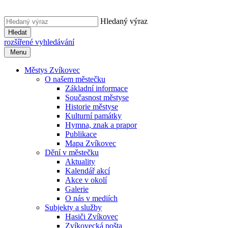
Hledaný výraz
Hledat
rozšířené vyhledávání
Menu
Městys Zvíkovec
O našem městečku
Základní informace
Současnost městyse
Historie městyse
Kulturní památky
Hymna, znak a prapor
Publikace
Mapa Zvíkovec
Dění v městečku
Aktuality
Kalendář akcí
Akce v okolí
Galerie
O nás v mediích
Subjekty a služby
Hasiči Zvíkovec
Zvíkovecká pošta