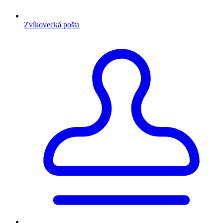
Zvíkovecká pošta