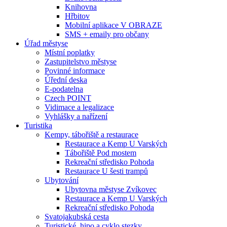
Knihovna
Hřbitov
Mobilní aplikace V OBRAZE
SMS + emaily pro občany
Úřad městyse
Místní poplatky
Zastupitelstvo městyse
Povinné informace
Úřední deska
E-podatelna
Czech POINT
Vidimace a legalizace
Vyhlášky a nařízení
Turistika
Kempy, tábořiště a restaurace
Restaurace a Kemp U Varských
Tábořiště Pod mostem
Rekreační středisko Pohoda
Restaurace U šesti trampů
Ubytování
Ubytovna městyse Zvíkovec
Restaurace a Kemp U Varských
Rekreační středisko Pohoda
Svatojakubská cesta
Turistické, hipo a cyklo stezky