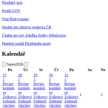
Plzeňský kraj
Portál GOV
Visit Rokycansko
Spolek pro obnovu venkova ČR
Útulek pro psy Zdeňka Srstky Němčovice
Platební portál Plzeňského kraje
Kalendář
Srpen
2026
Po
Út
St
Čt
Pá
So
Ne
27
28
29
30
31
1
1
1
1
1
Revize
Revize
Revize
Revize
Revize
komínů
komínů
komínů
komínů
komínů
ve
ve
ve
ve
ve
1
2
Zvíkovci
Zvíkovci
Zvíkovci
Zvíkovci
Zvíkovci
Zobrazit
Zobrazit
Zobrazit
Zobrazit
Zobrazit
všechny
všechny
všechny
všechny
všechny