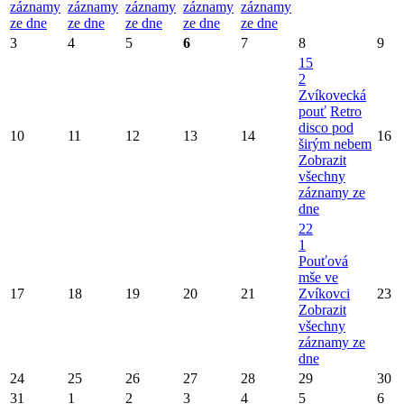
záznamy
záznamy
záznamy
záznamy
záznamy
ze dne
ze dne
ze dne
ze dne
ze dne
3
4
5
6
7
8
9
15
2
Zvíkovecká
pouť
Retro
disco pod
10
11
12
13
14
16
širým nebem
Zobrazit
všechny
záznamy ze
dne
22
1
Pouťová
mše ve
17
18
19
20
21
Zvíkovci
23
Zobrazit
všechny
záznamy ze
dne
24
25
26
27
28
29
30
31
1
2
3
4
5
6