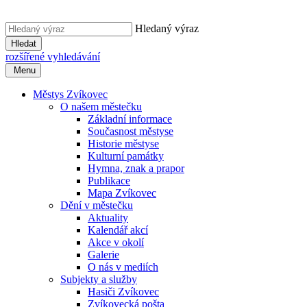
Hledaný výraz
Hledat
rozšířené vyhledávání
Menu
Městys Zvíkovec
O našem městečku
Základní informace
Současnost městyse
Historie městyse
Kulturní památky
Hymna, znak a prapor
Publikace
Mapa Zvíkovec
Dění v městečku
Aktuality
Kalendář akcí
Akce v okolí
Galerie
O nás v mediích
Subjekty a služby
Hasiči Zvíkovec
Zvíkovecká pošta