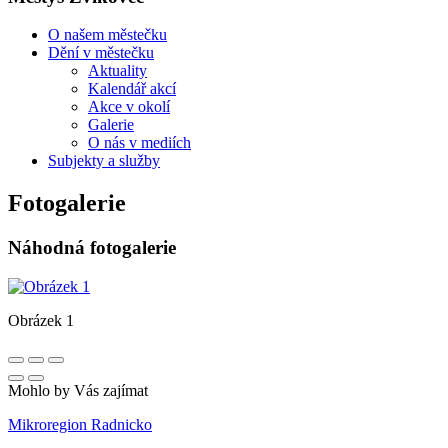
O našem městečku
Dění v městečku
Aktuality
Kalendář akcí
Akce v okolí
Galerie
O nás v mediích
Subjekty a služby
Fotogalerie
Náhodná fotogalerie
Obrázek 1
Mohlo by Vás zajímat
Mikroregion Radnicko