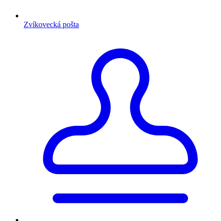
Zvíkovecká pošta