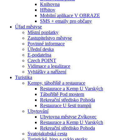
Knihovna
Hřbitov
Mobilní aplikace V OBRAZE
SMS + emaily pro občany
Úřad městyse
Místní poplatky
Zastupitelstvo městyse
Povinné informace
Úřední deska
E-podatelna
Czech POINT
Vidimace a legalizace
Vyhlášky a nařízení
Turistika
Kempy, tábořiště a restaurace
Restaurace a Kemp U Varských
Tábořiště Pod mostem
Rekreační středisko Pohoda
Restaurace U šesti trampů
Ubytování
Ubytovna městyse Zvíkovec
Restaurace a Kemp U Varských
Rekreační středisko Pohoda
Svatojakubská cesta
Turistické, hipo a cyklo stezky