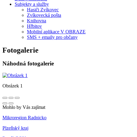
Subjekty a služby
Hasiči Zvíkovec
Zvíkovecká pošta
Knihovna
Hřbitov
Mobilní aplikace V OBRAZE
SMS + emaily pro občany
Fotogalerie
Náhodná fotogalerie
Obrázek 1
Mohlo by Vás zajímat
Mikroregion Radnicko
Plzeňský kraj