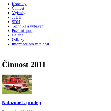
Kontakty
Činnost
Výjezdy
JSDH
SDH
Technika a vybavení
Požární sport
Galerie
Odkazy
Informace pro veřejnost
Činnost 2011
Nabízíme k prodeji