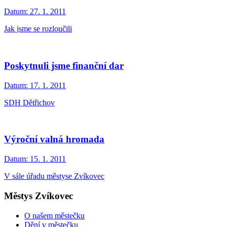
Datum:
27. 1. 2011
Jak jsme se rozloučili
Poskytnuli jsme finanční dar
Datum:
17. 1. 2011
SDH Dětřichov
Výroční valná hromada
Datum:
15. 1. 2011
V sále úřadu městyse Zvíkovec
Městys Zvíkovec
O našem městečku
Dění v městečku