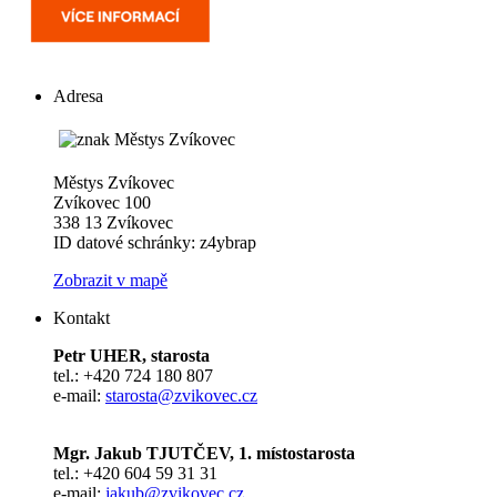
Adresa
Městys Zvíkovec
Zvíkovec 100
338 13 Zvíkovec
ID datové schránky: z4ybrap
Zobrazit v mapě
Kontakt
Petr UHER, starosta
tel.: +420 724 180 807
e-mail:
starosta@zvikovec.cz
Mgr. Jakub TJUTČEV, 1. místostarosta
tel.: +420 604 59 31 31
e-mail:
jakub@zvikovec.cz