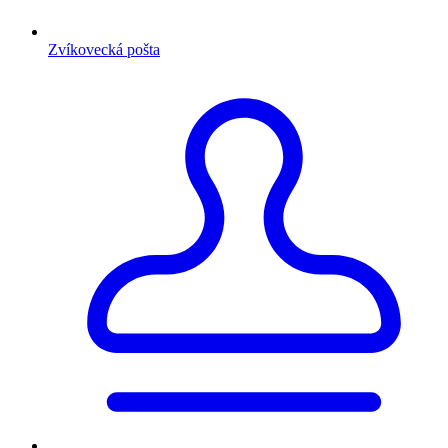
Zvíkovecká pošta