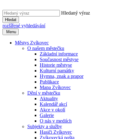
Hledaný výraz
Hledat
rozšířené vyhledávání
Menu
Městys Zvíkovec
O našem městečku
Základní informace
Současnost městyse
Historie městyse
Kulturní památky
Hymna, znak a prapor
Publikace
Mapa Zvíkovec
Dění v městečku
Aktuality
Kalendář akcí
Akce v okolí
Galerie
O nás v mediích
Subjekty a služby
Hasiči Zvíkovec
Zvíkovecká pošta