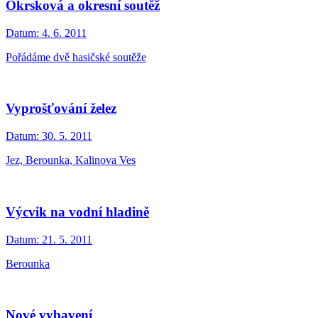
Okrsková a okresní soutěž
Datum:
4. 6. 2011
Pořádáme dvě hasičské soutěže
Vyprošťování želez
Datum:
30. 5. 2011
Jez, Berounka, Kalinova Ves
Výcvik na vodní hladině
Datum:
21. 5. 2011
Berounka
Nové vybavení