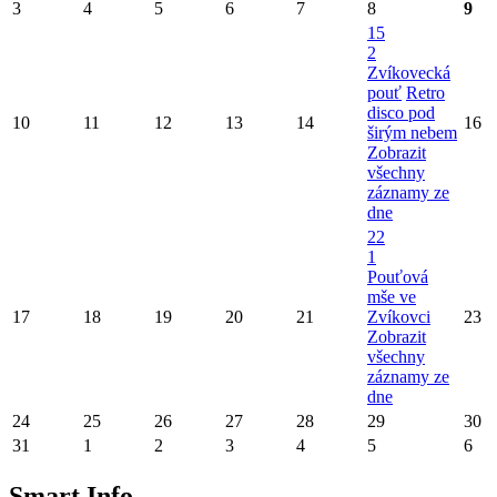
3
4
5
6
7
8
9
15
2
Zvíkovecká
pouť
Retro
disco pod
10
11
12
13
14
16
širým nebem
Zobrazit
všechny
záznamy ze
dne
22
1
Pouťová
mše ve
17
18
19
20
21
Zvíkovci
23
Zobrazit
všechny
záznamy ze
dne
24
25
26
27
28
29
30
31
1
2
3
4
5
6
Smart Info