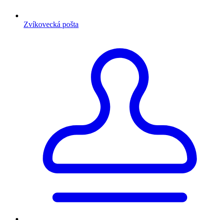
Zvíkovecká pošta