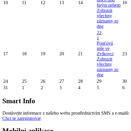
10
11
12
13
14
16
širým nebem
Zobrazit
všechny
záznamy ze
dne
22
1
Pouťová
mše ve
17
18
19
20
21
Zvíkovci
23
Zobrazit
všechny
záznamy ze
dne
24
25
26
27
28
29
30
31
1
2
3
4
5
6
Smart Info
Dostávejte informace z našeho webu prostřednictvím SMS a e-mailů
Chci se zaregistrovat
Mobilní aplikace