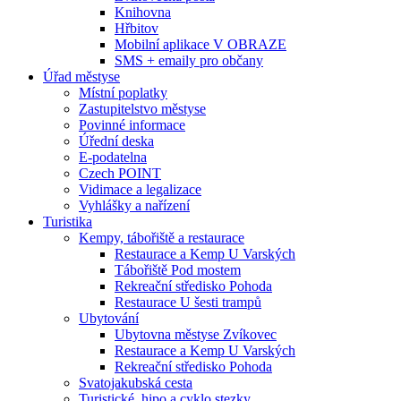
Knihovna
Hřbitov
Mobilní aplikace V OBRAZE
SMS + emaily pro občany
Úřad městyse
Místní poplatky
Zastupitelstvo městyse
Povinné informace
Úřední deska
E-podatelna
Czech POINT
Vidimace a legalizace
Vyhlášky a nařízení
Turistika
Kempy, tábořiště a restaurace
Restaurace a Kemp U Varských
Tábořiště Pod mostem
Rekreační středisko Pohoda
Restaurace U šesti trampů
Ubytování
Ubytovna městyse Zvíkovec
Restaurace a Kemp U Varských
Rekreační středisko Pohoda
Svatojakubská cesta
Turistické, hipo a cyklo stezky