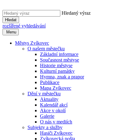
Hledaný výraz
Hledat
rozšířené vyhledávání
Menu
Městys Zvíkovec
O našem městečku
Základní informace
Současnost městyse
Historie městyse
Kulturní památky
Hymna, znak a prapor
Publikace
Mapa Zvíkovec
Dění v městečku
Aktuality
Kalendář akcí
Akce v okolí
Galerie
O nás v mediích
Subjekty a služby
Hasiči Zvíkovec
Zvíkovecká pošta