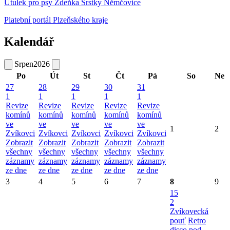
Útulek pro psy Zdeňka Srstky Němčovice
Platební portál Plzeňského kraje
Kalendář
Srpen
2026
Po
Út
St
Čt
Pá
So
Ne
27
28
29
30
31
1
1
1
1
1
Revize
Revize
Revize
Revize
Revize
komínů
komínů
komínů
komínů
komínů
ve
ve
ve
ve
ve
1
2
Zvíkovci
Zvíkovci
Zvíkovci
Zvíkovci
Zvíkovci
Zobrazit
Zobrazit
Zobrazit
Zobrazit
Zobrazit
všechny
všechny
všechny
všechny
všechny
záznamy
záznamy
záznamy
záznamy
záznamy
ze dne
ze dne
ze dne
ze dne
ze dne
3
4
5
6
7
8
9
15
2
Zvíkovecká
pouť
Retro
disco pod