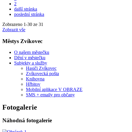
2
další stránka
poslední stránka
Zobrazeno
1
-
30
ze 31
Zobrazit vše
Městys Zvíkovec
O našem městečku
Dění v městečku
Subjekty a služby
Hasiči Zvíkovec
Zvíkovecká pošta
Knihovna
Hřbitov
Mobilní aplikace V OBRAZE
SMS + emaily pro občany
Fotogalerie
Náhodná fotogalerie