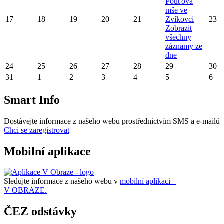
Pouťová
mše ve
17
18
19
20
21
Zvíkovci
23
Zobrazit
všechny
záznamy ze
dne
24
25
26
27
28
29
30
31
1
2
3
4
5
6
Smart Info
Dostávejte informace z našeho webu prostřednictvím SMS a e-mailů
Chci se zaregistrovat
Mobilní aplikace
Sledujte informace z našeho webu v
mobilní aplikaci –
V OBRAZE.
ČEZ odstávky