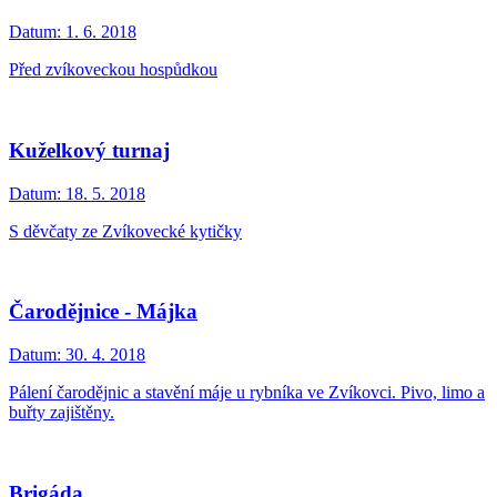
Datum:
1. 6. 2018
Před zvíkoveckou hospůdkou
Kuželkový turnaj
Datum:
18. 5. 2018
S děvčaty ze Zvíkovecké kytičky
Čarodějnice - Májka
Datum:
30. 4. 2018
Pálení čarodějnic a stavění máje u rybníka ve Zvíkovci. Pivo, limo a
buřty zajištěny.
Brigáda