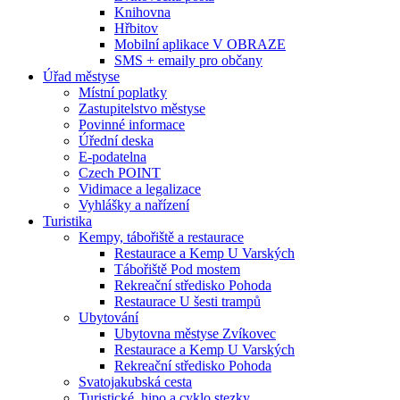
Knihovna
Hřbitov
Mobilní aplikace V OBRAZE
SMS + emaily pro občany
Úřad městyse
Místní poplatky
Zastupitelstvo městyse
Povinné informace
Úřední deska
E-podatelna
Czech POINT
Vidimace a legalizace
Vyhlášky a nařízení
Turistika
Kempy, tábořiště a restaurace
Restaurace a Kemp U Varských
Tábořiště Pod mostem
Rekreační středisko Pohoda
Restaurace U šesti trampů
Ubytování
Ubytovna městyse Zvíkovec
Restaurace a Kemp U Varských
Rekreační středisko Pohoda
Svatojakubská cesta
Turistické, hipo a cyklo stezky