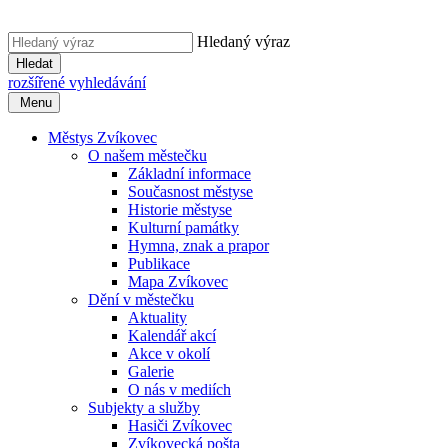
Hledaný výraz
Hledat
rozšířené vyhledávání
Menu
Městys Zvíkovec
O našem městečku
Základní informace
Současnost městyse
Historie městyse
Kulturní památky
Hymna, znak a prapor
Publikace
Mapa Zvíkovec
Dění v městečku
Aktuality
Kalendář akcí
Akce v okolí
Galerie
O nás v mediích
Subjekty a služby
Hasiči Zvíkovec
Zvíkovecká pošta