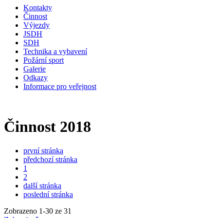
Kontakty
Činnost
Výjezdy
JSDH
SDH
Technika a vybavení
Požární sport
Galerie
Odkazy
Informace pro veřejnost
Činnost 2018
první stránka
předchozí stránka
1
2
další stránka
poslední stránka
Zobrazeno
1
-
30
ze 31