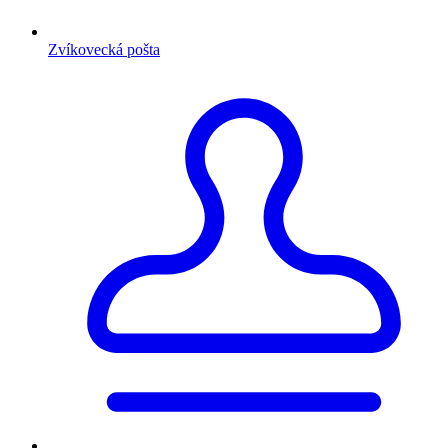
Zvíkovecká pošta