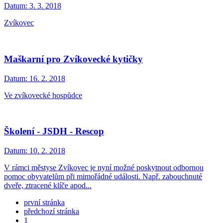
Datum:
3. 3. 2018
Zvíkovec
Maškarní pro Zvíkovecké kytičky
Datum:
16. 2. 2018
Ve zvíkovecké hospůdce
Školení - JSDH - Rescop
Datum:
10. 2. 2018
V rámci městyse Zvíkovec je nyní možné poskytnout odbornou
pomoc obyvatelům při mimořádné události. Např. zabouchnuté
dveře, ztracené klíče apod...
první stránka
předchozí stránka
1