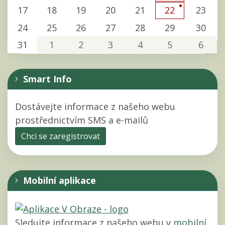
17
18
19
20
21
23
22
24
25
26
27
28
29
30
31
1
2
3
4
5
6
Smart Info
Dostávejte informace z našeho webu
prostřednictvím SMS a e-mailů
Chci se zaregistrovat
Mobilní aplikace
Sledujte informace z našeho webu v
mobilní