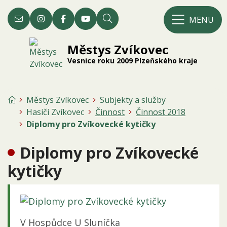
Rovnou na obsah
Rovnou na menu
MENU
mestys@zvikovec.cz
Hledat
Městys Zvíkovec
Vesnice roku 2009 Plzeňského kraje
Úvodní stránka
Městys Zvíkovec
Subjekty a služby
Hasiči Zvíkovec
Činnost
Činnost 2018
Diplomy pro Zvíkovecké kytičky
Diplomy pro Zvíkovecké
kytičky
V Hospůdce U Sluníčka