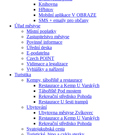
Knihovna
Hřbitov
Mobilní aplikace V OBRAZE
SMS + emaily pro občany
Úřad městyse
Místní poplatky
Zastupitelstvo městyse
Povinné informace
Úřední deska
E-podatelna
Czech POINT
Vidimace a legalizace
Vyhlášky a nařízení
Turistika
Kempy, tábořiště a restaurace
Restaurace a Kemp U Varských
Tábořiště Pod mostem
Rekreační středisko Pohoda
Restaurace U šesti trampů
Ubytování
Ubytovna městyse Zvíkovec
Restaurace a Kemp U Varských
Rekreační středisko Pohoda
Svatojakubská cesta
Turistické, hipo a cyklo stezky