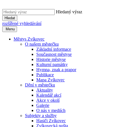
Hledaný výraz
Hledat
rozšířené vyhledávání
Menu
Městys Zvíkovec
O našem městečku
Základní informace
Současnost městyse
Historie městyse
Kulturní památky
Hymna, znak a prapor
Publikace
Mapa Zvíkovec
Dění v městečku
Aktuality
Kalendář akcí
Akce v okolí
Galerie
O nás v mediích
Subjekty a služby
Hasiči Zvíkovec
Zvíkovecká pošta