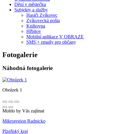
Dění v městečku
Subjekty a služby
Hasiči Zvíkovec
Zvíkovecká pošta
Knihovna
Hřbitov
Mobilní aplikace V OBRAZE
SMS + emaily pro občany
Fotogalerie
Náhodná fotogalerie
Obrázek 1
Mohlo by Vás zajímat
Mikroregion Radnicko
Plzeňský kraj