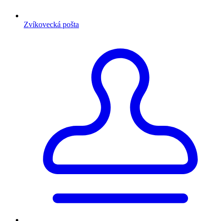
Zvíkovecká pošta