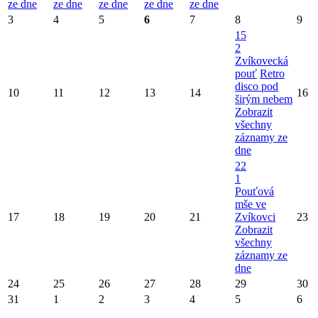
ze dne
ze dne
ze dne
ze dne
ze dne
3
4
5
6
7
8
9
15
2
Zvíkovecká
pouť
Retro
disco pod
10
11
12
13
14
16
širým nebem
Zobrazit
všechny
záznamy ze
dne
22
1
Pouťová
mše ve
17
18
19
20
21
Zvíkovci
23
Zobrazit
všechny
záznamy ze
dne
24
25
26
27
28
29
30
31
1
2
3
4
5
6