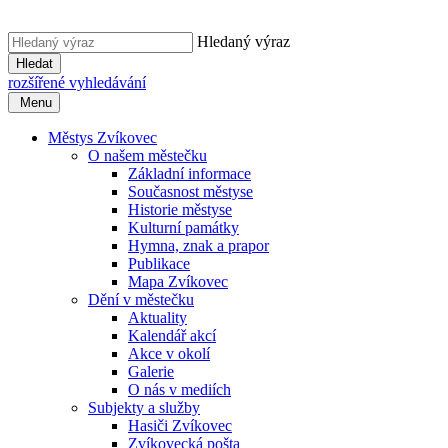
Hledaný výraz
Hledat
rozšířené vyhledávání
Menu
Městys Zvíkovec
O našem městečku
Základní informace
Současnost městyse
Historie městyse
Kulturní památky
Hymna, znak a prapor
Publikace
Mapa Zvíkovec
Dění v městečku
Aktuality
Kalendář akcí
Akce v okolí
Galerie
O nás v mediích
Subjekty a služby
Hasiči Zvíkovec
Zvíkovecká pošta