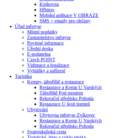
Knihovna
Hřbitov
Mobilní aplikace V OBRAZE
SMS + emaily pro občany
Úřad městyse
Místní poplatky
Zastupitelstvo městyse
Povinné informace
Úřední deska
E-podatelna
Czech POINT
Vidimace a legalizace
Vyhlášky a nařízení
Turistika
Kempy, tábořiště a restaurace
Restaurace a Kemp U Varských
Tábořiště Pod mostem
Rekreační středisko Pohoda
Restaurace U šesti trampů
Ubytování
Ubytovna městyse Zvíkovec
Restaurace a Kemp U Varských
Rekreační středisko Pohoda
Svatojakubská cesta
Turistické, hipo a cyklo stezky