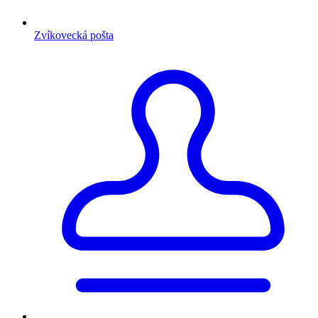
Zvíkovecká pošta