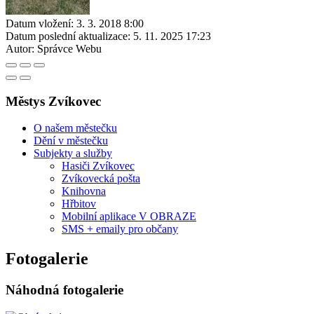
Datum vložení:
3. 3. 2018 8:00
Datum poslední aktualizace:
5. 11. 2025 17:23
Autor:
Správce Webu
Městys Zvíkovec
O našem městečku
Dění v městečku
Subjekty a služby
Hasiči Zvíkovec
Zvíkovecká pošta
Knihovna
Hřbitov
Mobilní aplikace V OBRAZE
SMS + emaily pro občany
Fotogalerie
Náhodná fotogalerie