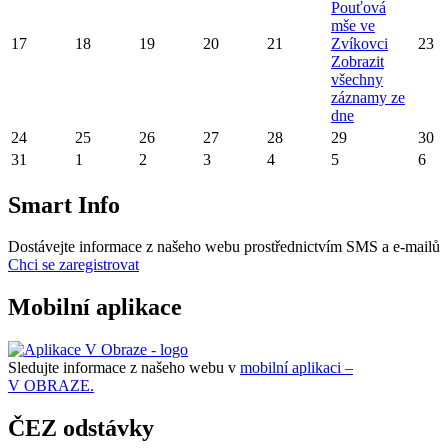
Pouťová
mše ve
17
18
19
20
21
Zvíkovci
23
Zobrazit
všechny
záznamy ze
dne
24
25
26
27
28
29
30
31
1
2
3
4
5
6
Smart Info
Dostávejte informace z našeho webu prostřednictvím SMS a e-mailů
Chci se zaregistrovat
Mobilní aplikace
Sledujte informace z našeho webu v
mobilní aplikaci –
V OBRAZE.
ČEZ odstávky