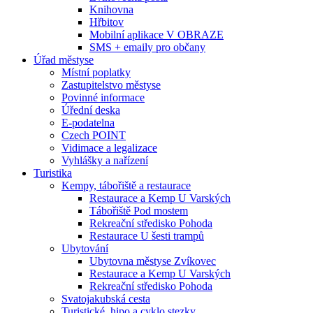
Knihovna
Hřbitov
Mobilní aplikace V OBRAZE
SMS + emaily pro občany
Úřad městyse
Místní poplatky
Zastupitelstvo městyse
Povinné informace
Úřední deska
E-podatelna
Czech POINT
Vidimace a legalizace
Vyhlášky a nařízení
Turistika
Kempy, tábořiště a restaurace
Restaurace a Kemp U Varských
Tábořiště Pod mostem
Rekreační středisko Pohoda
Restaurace U šesti trampů
Ubytování
Ubytovna městyse Zvíkovec
Restaurace a Kemp U Varských
Rekreační středisko Pohoda
Svatojakubská cesta
Turistické, hipo a cyklo stezky