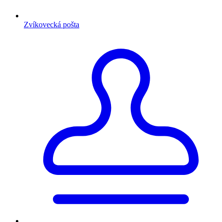
Zvíkovecká pošta