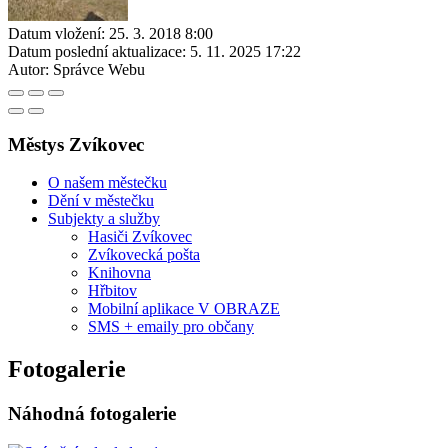
Datum vložení:
25. 3. 2018 8:00
Datum poslední aktualizace:
5. 11. 2025 17:22
Autor:
Správce Webu
Městys Zvíkovec
O našem městečku
Dění v městečku
Subjekty a služby
Hasiči Zvíkovec
Zvíkovecká pošta
Knihovna
Hřbitov
Mobilní aplikace V OBRAZE
SMS + emaily pro občany
Fotogalerie
Náhodná fotogalerie