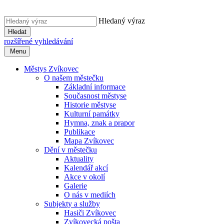
Hledaný výraz
Hledat
rozšířené vyhledávání
Menu
Městys Zvíkovec
O našem městečku
Základní informace
Současnost městyse
Historie městyse
Kulturní památky
Hymna, znak a prapor
Publikace
Mapa Zvíkovec
Dění v městečku
Aktuality
Kalendář akcí
Akce v okolí
Galerie
O nás v mediích
Subjekty a služby
Hasiči Zvíkovec
Zvíkovecká pošta