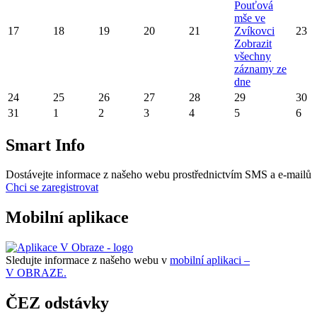
Pouťová
mše ve
17
18
19
20
21
Zvíkovci
23
Zobrazit
všechny
záznamy ze
dne
24
25
26
27
28
29
30
31
1
2
3
4
5
6
Smart Info
Dostávejte informace z našeho webu prostřednictvím SMS a e-mailů
Chci se zaregistrovat
Mobilní aplikace
Sledujte informace z našeho webu v
mobilní aplikaci –
V OBRAZE.
ČEZ odstávky