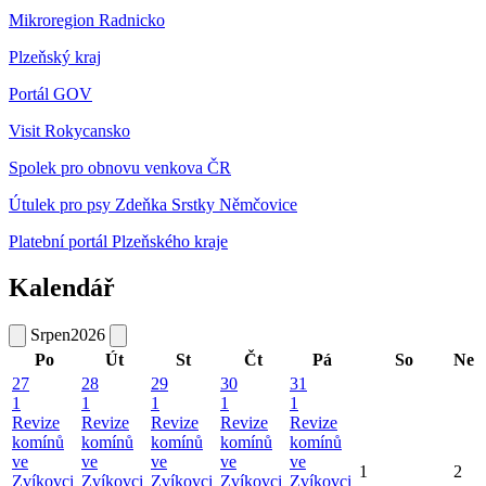
Mikroregion Radnicko
Plzeňský kraj
Portál GOV
Visit Rokycansko
Spolek pro obnovu venkova ČR
Útulek pro psy Zdeňka Srstky Němčovice
Platební portál Plzeňského kraje
Kalendář
Srpen
2026
Po
Út
St
Čt
Pá
So
Ne
27
28
29
30
31
1
1
1
1
1
Revize
Revize
Revize
Revize
Revize
komínů
komínů
komínů
komínů
komínů
ve
ve
ve
ve
ve
1
2
Zvíkovci
Zvíkovci
Zvíkovci
Zvíkovci
Zvíkovci