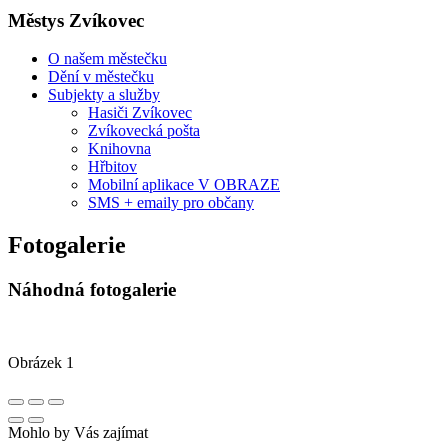
Městys Zvíkovec
O našem městečku
Dění v městečku
Subjekty a služby
Hasiči Zvíkovec
Zvíkovecká pošta
Knihovna
Hřbitov
Mobilní aplikace V OBRAZE
SMS + emaily pro občany
Fotogalerie
Náhodná fotogalerie
Obrázek 1
Mohlo by Vás zajímat