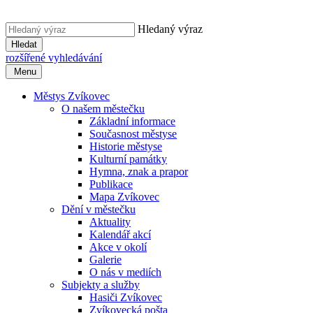
Hledaný výraz
Hledat
rozšířené vyhledávání
Menu
Městys Zvíkovec
O našem městečku
Základní informace
Současnost městyse
Historie městyse
Kulturní památky
Hymna, znak a prapor
Publikace
Mapa Zvíkovec
Dění v městečku
Aktuality
Kalendář akcí
Akce v okolí
Galerie
O nás v mediích
Subjekty a služby
Hasiči Zvíkovec
Zvíkovecká pošta