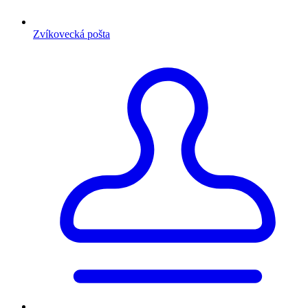
Zvíkovecká pošta