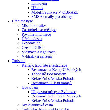
Knihovna
Hřbitov
Mobilní aplikace V OBRAZE
SMS + emaily pro občany
Úřad městyse
Místní poplatky
Zastupitelstvo městyse
Povinné informace
Úřední deska
E-podatelna
Czech POINT
Vidimace a legalizace
Vyhlášky a nařízení
Turistika
Kempy, tábořiště a restaurace
Restaurace a Kemp U Varských
Tábořiště Pod mostem
Rekreační středisko Pohoda
Restaurace U šesti trampů
Ubytování
Ubytovna městyse Zvíkovec
Restaurace a Kemp U Varských
Rekreační středisko Pohoda
Svatojakubská cesta
Turistické, hipo a cyklo stezky