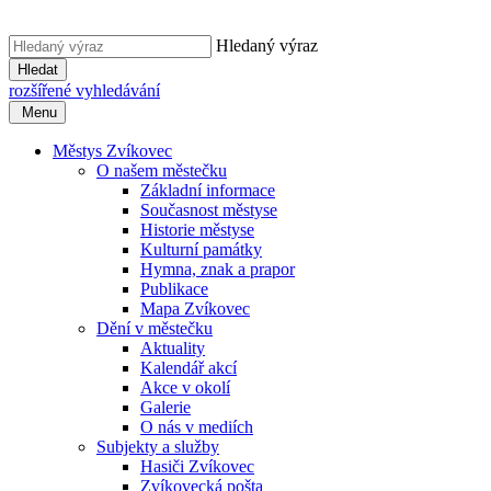
Hledaný výraz
Hledat
rozšířené vyhledávání
Menu
Městys Zvíkovec
O našem městečku
Základní informace
Současnost městyse
Historie městyse
Kulturní památky
Hymna, znak a prapor
Publikace
Mapa Zvíkovec
Dění v městečku
Aktuality
Kalendář akcí
Akce v okolí
Galerie
O nás v mediích
Subjekty a služby
Hasiči Zvíkovec
Zvíkovecká pošta