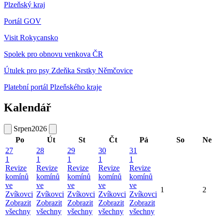
Plzeňský kraj
Portál GOV
Visit Rokycansko
Spolek pro obnovu venkova ČR
Útulek pro psy Zdeňka Srstky Němčovice
Platební portál Plzeňského kraje
Kalendář
Srpen
2026
Po
Út
St
Čt
Pá
So
Ne
27
28
29
30
31
1
1
1
1
1
Revize
Revize
Revize
Revize
Revize
komínů
komínů
komínů
komínů
komínů
ve
ve
ve
ve
ve
1
2
Zvíkovci
Zvíkovci
Zvíkovci
Zvíkovci
Zvíkovci
Zobrazit
Zobrazit
Zobrazit
Zobrazit
Zobrazit
všechny
všechny
všechny
všechny
všechny