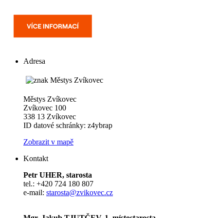
Adresa
Městys Zvíkovec
Zvíkovec 100
338 13 Zvíkovec
ID datové schránky: z4ybrap
Zobrazit v mapě
Kontakt
Petr UHER, starosta
tel.: +420 724 180 807
e-mail:
starosta@zvikovec.cz
Mgr. Jakub TJUTČEV, 1. místostarosta