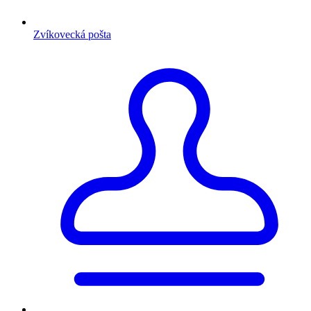
Zvíkovecká pošta