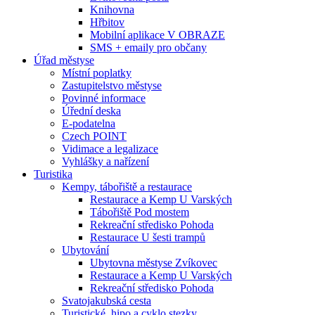
Knihovna
Hřbitov
Mobilní aplikace V OBRAZE
SMS + emaily pro občany
Úřad městyse
Místní poplatky
Zastupitelstvo městyse
Povinné informace
Úřední deska
E-podatelna
Czech POINT
Vidimace a legalizace
Vyhlášky a nařízení
Turistika
Kempy, tábořiště a restaurace
Restaurace a Kemp U Varských
Tábořiště Pod mostem
Rekreační středisko Pohoda
Restaurace U šesti trampů
Ubytování
Ubytovna městyse Zvíkovec
Restaurace a Kemp U Varských
Rekreační středisko Pohoda
Svatojakubská cesta
Turistické, hipo a cyklo stezky