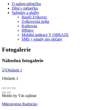
O našem městečku
Dění v městečku
Subjekty a služby
Hasiči Zvíkovec
Zvíkovecká pošta
Knihovna
Hřbitov
Mobilní aplikace V OBRAZE
SMS + emaily pro občany
Fotogalerie
Náhodná fotogalerie
Obrázek 1
Mohlo by Vás zajímat
Mikroregion Radnicko