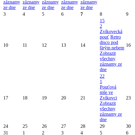
záznamy
záznamy
záznamy
záznamy
záznamy
ze dne
ze dne
ze dne
ze dne
ze dne
3
4
5
6
7
8
9
15
2
Zvíkovecká
pouť
Retro
disco pod
10
11
12
13
14
16
širým nebem
Zobrazit
všechny
záznamy ze
dne
22
1
Pouťová
mše ve
17
18
19
20
21
Zvíkovci
23
Zobrazit
všechny
záznamy ze
dne
24
25
26
27
28
29
30
31
1
2
3
4
5
6