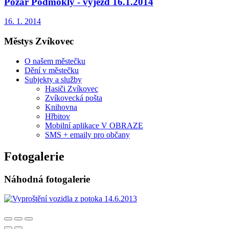
Požár Podmokly - výjezd 16.1.2014
16. 1. 2014
Městys Zvíkovec
O našem městečku
Dění v městečku
Subjekty a služby
Hasiči Zvíkovec
Zvíkovecká pošta
Knihovna
Hřbitov
Mobilní aplikace V OBRAZE
SMS + emaily pro občany
Fotogalerie
Náhodná fotogalerie