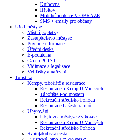
Knihovna
Hřbitov
Mobilní aplikace V OBRAZE
SMS + emaily pro občany
Úřad městyse
Místní poplatky
Zastupitelstvo městyse
Povinné informace
Úřední deska
E-podatelna
Czech POINT
Vidimace a legalizace
Vyhlášky a nařízení
Turistika
Kempy, tábořiště a restaurace
Restaurace a Kemp U Varských
Tábořiště Pod mostem
Rekreační středisko Pohoda
Restaurace U šesti trampů
Ubytování
Ubytovna městyse Zvíkovec
Restaurace a Kemp U Varských
Rekreační středisko Pohoda
Svatojakubská cesta
Turistické, hipo a cyklo stezky