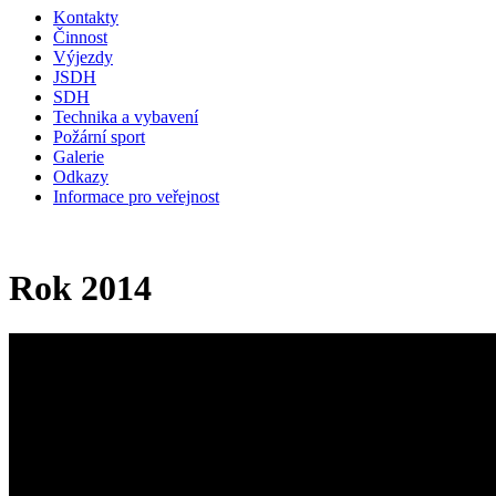
Kontakty
Činnost
Výjezdy
JSDH
SDH
Technika a vybavení
Požární sport
Galerie
Odkazy
Informace pro veřejnost
Rok 2014