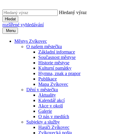
Hledaný výraz
Hledat
rozšířené vyhledávání
Menu
Městys Zvíkovec
O našem městečku
Základní informace
Současnost městyse
Historie městyse
Kulturní památky
Hymna, znak a prapor
Publikace
Mapa Zvíkovec
Dění v městečku
Aktuality
Kalendář akcí
Akce v okolí
Galerie
O nás v mediích
Subjekty a služby
Hasiči Zvíkovec
Zvíkovecká pošta