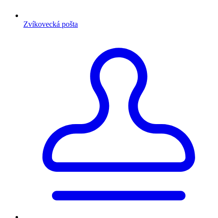
Zvíkovecká pošta