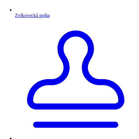
Zvíkovecká pošta