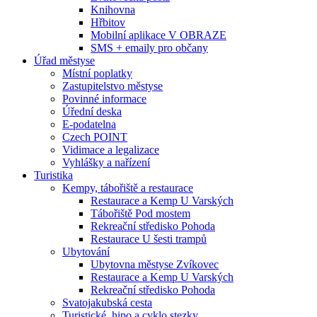
Knihovna
Hřbitov
Mobilní aplikace V OBRAZE
SMS + emaily pro občany
Úřad městyse
Místní poplatky
Zastupitelstvo městyse
Povinné informace
Úřední deska
E-podatelna
Czech POINT
Vidimace a legalizace
Vyhlášky a nařízení
Turistika
Kempy, tábořiště a restaurace
Restaurace a Kemp U Varských
Tábořiště Pod mostem
Rekreační středisko Pohoda
Restaurace U šesti trampů
Ubytování
Ubytovna městyse Zvíkovec
Restaurace a Kemp U Varských
Rekreační středisko Pohoda
Svatojakubská cesta
Turistické, hipo a cyklo stezky