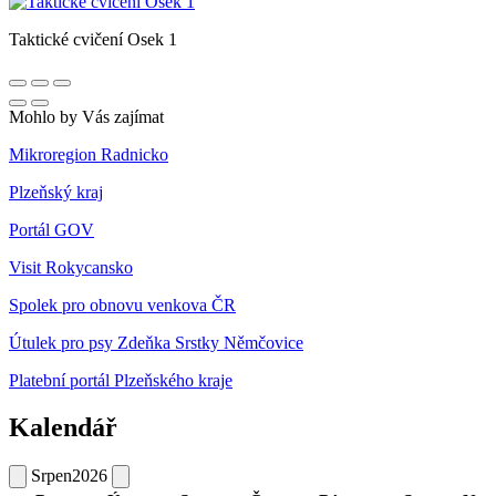
Taktické cvičení Osek 1
Mohlo by Vás zajímat
Mikroregion Radnicko
Plzeňský kraj
Portál GOV
Visit Rokycansko
Spolek pro obnovu venkova ČR
Útulek pro psy Zdeňka Srstky Němčovice
Platební portál Plzeňského kraje
Kalendář
Srpen
2026