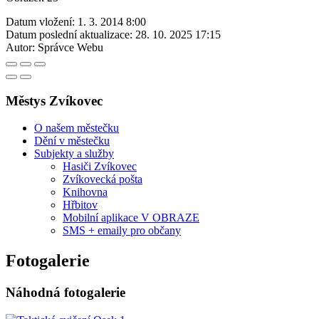
Datum vložení:
1. 3. 2014 8:00
Datum poslední aktualizace:
28. 10. 2025 17:15
Autor:
Správce Webu
Městys Zvíkovec
O našem městečku
Dění v městečku
Subjekty a služby
Hasiči Zvíkovec
Zvíkovecká pošta
Knihovna
Hřbitov
Mobilní aplikace V OBRAZE
SMS + emaily pro občany
Fotogalerie
Náhodná fotogalerie