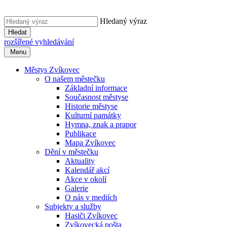
Hledaný výraz
Hledat
rozšířené vyhledávání
Menu
Městys Zvíkovec
O našem městečku
Základní informace
Současnost městyse
Historie městyse
Kulturní památky
Hymna, znak a prapor
Publikace
Mapa Zvíkovec
Dění v městečku
Aktuality
Kalendář akcí
Akce v okolí
Galerie
O nás v mediích
Subjekty a služby
Hasiči Zvíkovec
Zvíkovecká pošta