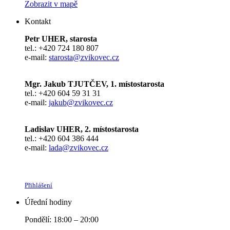
Zobrazit v mapě
Kontakt
Petr UHER, starosta
tel.: +420 724 180 807
e-mail:
starosta@zvikovec.cz
Mgr. Jakub TJUTČEV, 1. místostarosta
tel.: +420 604 59 31 31
e-mail:
jakub@zvikovec.cz
Ladislav UHER, 2. místostarosta
tel.: +420 604 386 444
e-mail:
lada@zvikovec.cz
Přihlášení
Úřední hodiny
Pondělí: 18:00 – 20:00