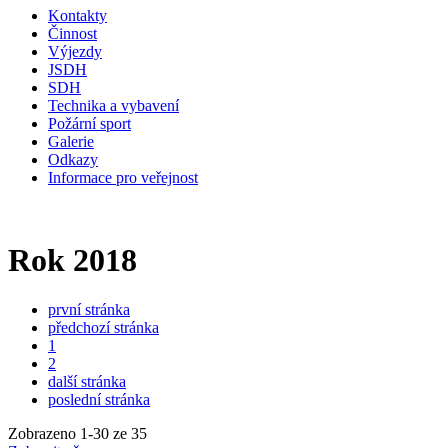
Kontakty
Činnost
Výjezdy
JSDH
SDH
Technika a vybavení
Požární sport
Galerie
Odkazy
Informace pro veřejnost
Rok 2018
první stránka
předchozí stránka
1
2
další stránka
poslední stránka
Zobrazeno
1
-
30
ze 35