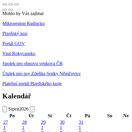
Mohlo by Vás zajímat
Mikroregion Radnicko
Plzeňský kraj
Portál GOV
Visit Rokycansko
Spolek pro obnovu venkova ČR
Útulek pro psy Zdeňka Srstky Němčovice
Platební portál Plzeňského kraje
Kalendář
Srpen
2026
Po
Út
St
Čt
Pá
So
Ne
27
28
29
30
31
1
1
1
1
1