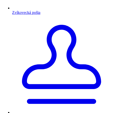
Zvíkovecká pošta