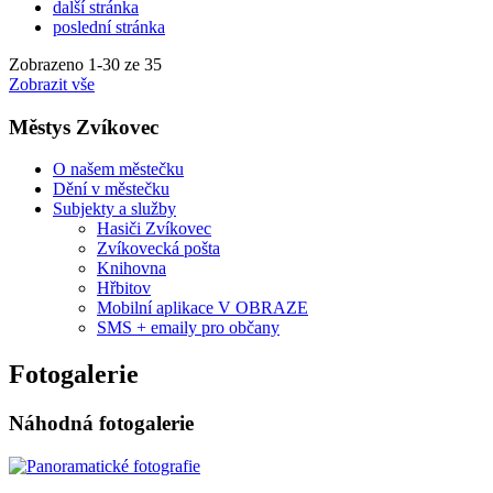
další stránka
poslední stránka
Zobrazeno
1
-
30
ze 35
Zobrazit vše
Městys Zvíkovec
O našem městečku
Dění v městečku
Subjekty a služby
Hasiči Zvíkovec
Zvíkovecká pošta
Knihovna
Hřbitov
Mobilní aplikace V OBRAZE
SMS + emaily pro občany
Fotogalerie
Náhodná fotogalerie