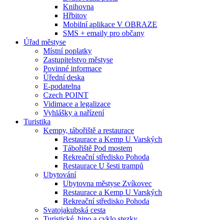
Knihovna
Hřbitov
Mobilní aplikace V OBRAZE
SMS + emaily pro občany
Úřad městyse
Místní poplatky
Zastupitelstvo městyse
Povinné informace
Úřední deska
E-podatelna
Czech POINT
Vidimace a legalizace
Vyhlášky a nařízení
Turistika
Kempy, tábořiště a restaurace
Restaurace a Kemp U Varských
Tábořiště Pod mostem
Rekreační středisko Pohoda
Restaurace U šesti trampů
Ubytování
Ubytovna městyse Zvíkovec
Restaurace a Kemp U Varských
Rekreační středisko Pohoda
Svatojakubská cesta
Turistické, hipo a cyklo stezky