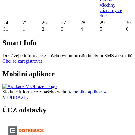
všechny
záznamy ze
dne
24
25
26
27
28
29
30
31
1
2
3
4
5
6
Smart Info
Dostávejte informace z našeho webu prostřednictvím SMS a e-mailů
Chci se zaregistrovat
Mobilní aplikace
Sledujte informace z našeho webu v
mobilní aplikaci –
V OBRAZE.
ČEZ odstávky