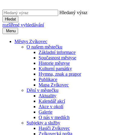
Hledaný výraz
Hledat
rozšířené vyhledávání
Menu
Městys Zvíkovec
O našem městečku
Základní informace
Současnost městyse
Historie městyse
Kulturní památky
Hymna, znak a prapor
Publikace
Mapa Zvíkovec
Dění v městečku
Aktuality
Kalendář akcí
Akce v okolí
Galerie
O nás v mediích
Subjekty a služby
Hasiči Zvíkovec
Zvíkovecká pošta