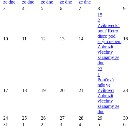
ze dne
ze dne
ze dne
ze dne
ze dne
3
4
5
6
7
8
9
15
2
Zvíkovecká
pouť
Retro
disco pod
10
11
12
13
14
16
širým nebem
Zobrazit
všechny
záznamy ze
dne
22
1
Pouťová
mše ve
17
18
19
20
21
Zvíkovci
23
Zobrazit
všechny
záznamy ze
dne
24
25
26
27
28
29
30
31
1
2
3
4
5
6