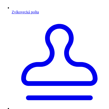
Zvíkovecká pošta