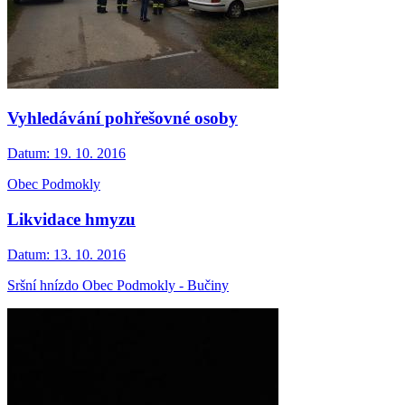
Vyhledávání pohřešovné osoby
Datum:
19. 10. 2016
Obec Podmokly
Likvidace hmyzu
Datum:
13. 10. 2016
Sršní hnízdo Obec Podmokly - Bučiny