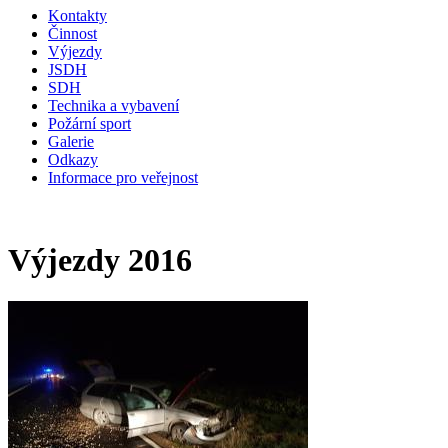
Kontakty
Činnost
Výjezdy
JSDH
SDH
Technika a vybavení
Požární sport
Galerie
Odkazy
Informace pro veřejnost
Výjezdy 2016