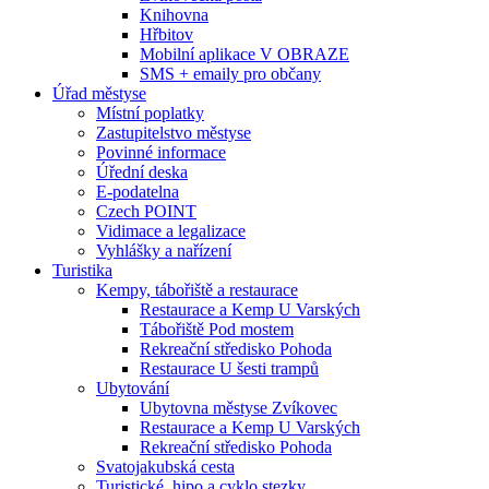
Knihovna
Hřbitov
Mobilní aplikace V OBRAZE
SMS + emaily pro občany
Úřad městyse
Místní poplatky
Zastupitelstvo městyse
Povinné informace
Úřední deska
E-podatelna
Czech POINT
Vidimace a legalizace
Vyhlášky a nařízení
Turistika
Kempy, tábořiště a restaurace
Restaurace a Kemp U Varských
Tábořiště Pod mostem
Rekreační středisko Pohoda
Restaurace U šesti trampů
Ubytování
Ubytovna městyse Zvíkovec
Restaurace a Kemp U Varských
Rekreační středisko Pohoda
Svatojakubská cesta
Turistické, hipo a cyklo stezky