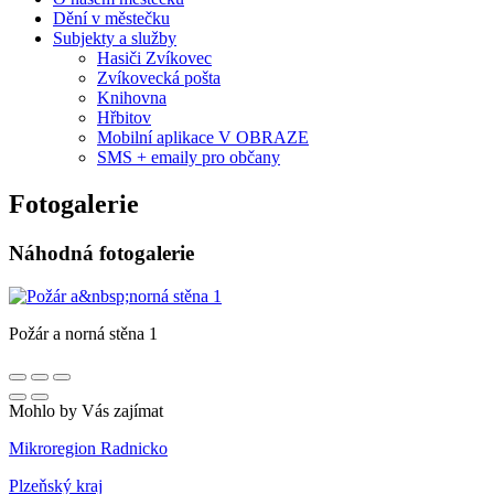
Dění v městečku
Subjekty a služby
Hasiči Zvíkovec
Zvíkovecká pošta
Knihovna
Hřbitov
Mobilní aplikace V OBRAZE
SMS + emaily pro občany
Fotogalerie
Náhodná fotogalerie
Požár a norná stěna 1
Mohlo by Vás zajímat
Mikroregion Radnicko
Plzeňský kraj