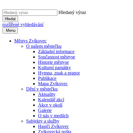
Hledaný výraz
Hledat
rozšířené vyhledávání
Menu
Městys Zvíkovec
O našem městečku
Základní informace
Současnost městyse
Historie městyse
Kulturní památky
Hymna, znak a prapor
Publikace
Mapa Zvíkovec
Dění v městečku
Aktuality
Kalendář akcí
Akce v okolí
Galerie
O nás v mediích
Subjekty a služby
Hasiči Zvíkovec
Zvíkovecká pošta