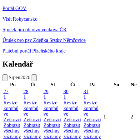
Portál GOV
Visit Rokycansko
Spolek pro obnovu venkova ČR
Útulek pro psy Zdeňka Srstky Němčovice
Platební portál Plzeňského kraje
Kalendář
Srpen
2026
Po
Út
St
Čt
Pá
So
Ne
27
28
29
30
31
1
1
1
1
1
Revize
Revize
Revize
Revize
Revize
komínů
komínů
komínů
komínů
komínů
ve
ve
ve
ve
ve
1
2
Zvíkovci
Zvíkovci
Zvíkovci
Zvíkovci
Zvíkovci
Zobrazit
Zobrazit
Zobrazit
Zobrazit
Zobrazit
všechny
všechny
všechny
všechny
všechny
záznamy
záznamy
záznamy
záznamy
záznamy