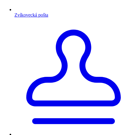
Zvíkovecká pošta