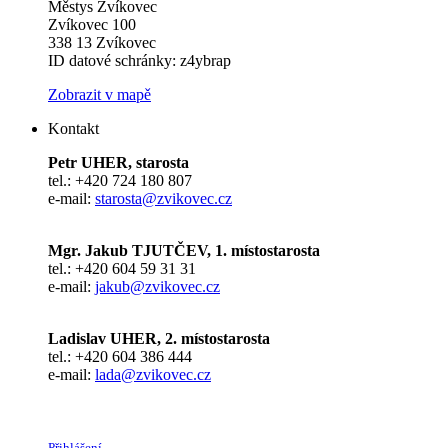
Městys Zvíkovec
Zvíkovec 100
338 13 Zvíkovec
ID datové schránky: z4ybrap
Zobrazit v mapě
Kontakt
Petr UHER, starosta
tel.: +420 724 180 807
e-mail:
starosta@zvikovec.cz
Mgr. Jakub TJUTČEV, 1. místostarosta
tel.: +420 604 59 31 31
e-mail:
jakub@zvikovec.cz
Ladislav UHER, 2. místostarosta
tel.: +420 604 386 444
e-mail:
lada@zvikovec.cz
Přihlášení