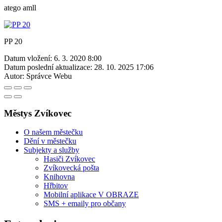
atego amll
PP 20
Datum vložení:
6. 3. 2020 8:00
Datum poslední aktualizace:
28. 10. 2025 17:06
Autor:
Správce Webu
Městys Zvíkovec
O našem městečku
Dění v městečku
Subjekty a služby
Hasiči Zvíkovec
Zvíkovecká pošta
Knihovna
Hřbitov
Mobilní aplikace V OBRAZE
SMS + emaily pro občany