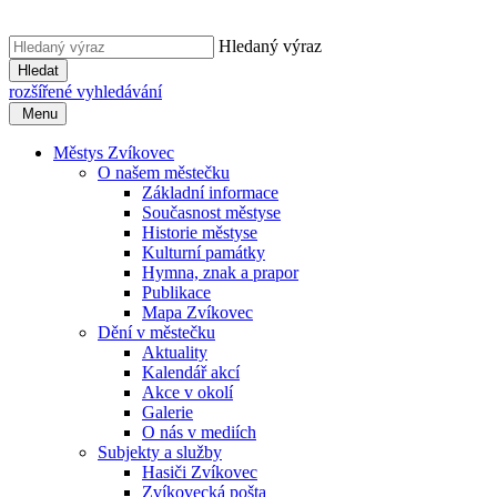
Hledaný výraz
Hledat
rozšířené vyhledávání
Menu
Městys Zvíkovec
O našem městečku
Základní informace
Současnost městyse
Historie městyse
Kulturní památky
Hymna, znak a prapor
Publikace
Mapa Zvíkovec
Dění v městečku
Aktuality
Kalendář akcí
Akce v okolí
Galerie
O nás v mediích
Subjekty a služby
Hasiči Zvíkovec
Zvíkovecká pošta