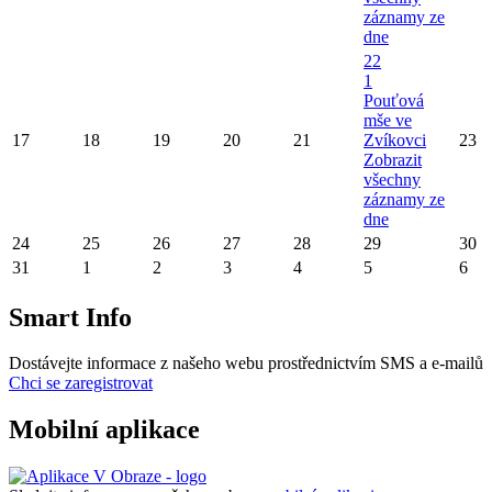
záznamy ze
dne
22
1
Pouťová
mše ve
17
18
19
20
21
Zvíkovci
23
Zobrazit
všechny
záznamy ze
dne
24
25
26
27
28
29
30
31
1
2
3
4
5
6
Smart Info
Dostávejte informace z našeho webu prostřednictvím SMS a e-mailů
Chci se zaregistrovat
Mobilní aplikace