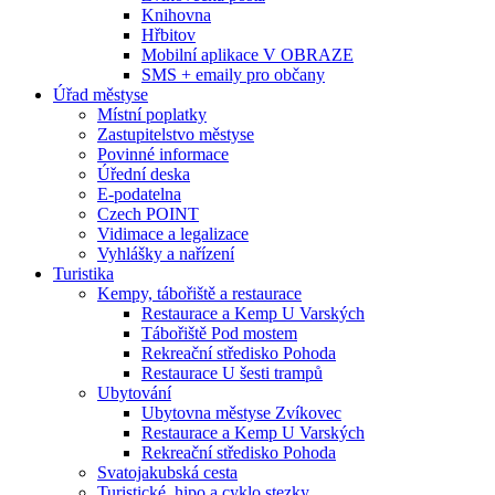
Knihovna
Hřbitov
Mobilní aplikace V OBRAZE
SMS + emaily pro občany
Úřad městyse
Místní poplatky
Zastupitelstvo městyse
Povinné informace
Úřední deska
E-podatelna
Czech POINT
Vidimace a legalizace
Vyhlášky a nařízení
Turistika
Kempy, tábořiště a restaurace
Restaurace a Kemp U Varských
Tábořiště Pod mostem
Rekreační středisko Pohoda
Restaurace U šesti trampů
Ubytování
Ubytovna městyse Zvíkovec
Restaurace a Kemp U Varských
Rekreační středisko Pohoda
Svatojakubská cesta
Turistické, hipo a cyklo stezky