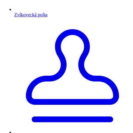
Zvíkovecká pošta