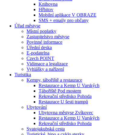
Knihovna
Hřbitov
Mobilní aplikace V OBRAZE
SMS + emaily pro občany
Úřad městyse
Místní poplatky
Zastupitelstvo městyse
Povinné informace
Úřední deska
E-podatelna
Czech POINT
Vidimace a legalizace
Vyhlášky a nařízení
Turistika
Kempy, tábořiště a restaurace
Restaurace a Kemp U Varských
Tábořiště Pod mostem
Rekreační středisko Pohoda
Restaurace U šesti trampů
Ubytování
Ubytovna městyse Zvíkovec
Restaurace a Kemp U Varských
Rekreační středisko Pohoda
Svatojakubská cesta
Turistické, hipo a cyklo stezky