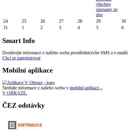
všechny
záznamy ze
dne
24
25
26
27
28
29
30
31
1
2
3
4
5
6
Smart Info
Dostávejte informace z našeho webu prostřednictvím SMS a e-mailů
Chci se zaregistrovat
Mobilní aplikace
Sledujte informace z našeho webu v
mobilní aplikaci –
V OBRAZE.
ČEZ odstávky