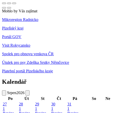
Mohlo by Vás zajímat
Mikroregion Radnicko
Plzeňský kraj
Portál GOV
Visit Rokycansko
Spolek pro obnovu venkova ČR
Útulek pro psy Zdeňka Srstky Němčovice
Platební portál Plzeňského kraje
Kalendář
Srpen
2026
Po
Út
St
Čt
Pá
So
Ne
27
28
29
30
31
1
1
1
1
1