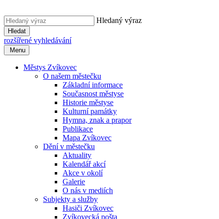
Hledaný výraz
Hledat
rozšířené vyhledávání
Menu
Městys Zvíkovec
O našem městečku
Základní informace
Současnost městyse
Historie městyse
Kulturní památky
Hymna, znak a prapor
Publikace
Mapa Zvíkovec
Dění v městečku
Aktuality
Kalendář akcí
Akce v okolí
Galerie
O nás v mediích
Subjekty a služby
Hasiči Zvíkovec
Zvíkovecká pošta