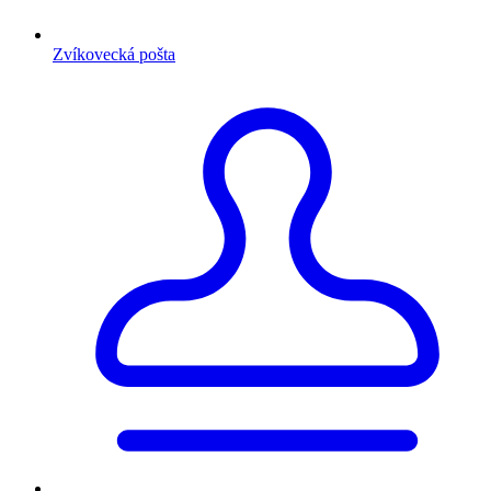
Zvíkovecká pošta