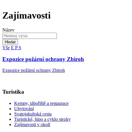
Zajímavosti
Název
Hledat
Vše
E
P
S
Expozice požární ochrany Zbiroh
Expozice požární ochrany Zbiroh
Turistika
Kempy, tábořiště a restaurace
Ubytování
Svatojakubská cesta
Turistické, hipo a cyklo stezky
Zajímavosti v okolí