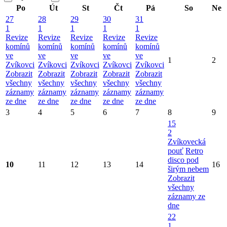
Po
Út
St
Čt
Pá
So
Ne
27
28
29
30
31
1
1
1
1
1
Revize
Revize
Revize
Revize
Revize
komínů
komínů
komínů
komínů
komínů
ve
ve
ve
ve
ve
1
2
Zvíkovci
Zvíkovci
Zvíkovci
Zvíkovci
Zvíkovci
Zobrazit
Zobrazit
Zobrazit
Zobrazit
Zobrazit
všechny
všechny
všechny
všechny
všechny
záznamy
záznamy
záznamy
záznamy
záznamy
ze dne
ze dne
ze dne
ze dne
ze dne
3
4
5
6
7
8
9
15
2
Zvíkovecká
pouť
Retro
disco pod
10
11
12
13
14
16
širým nebem
Zobrazit
všechny
záznamy ze
dne
22
1