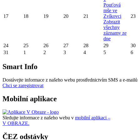
Pouťová
mše ve
17
18
19
20
21
Zvíkovci
23
Zobrazit
všechny
záznamy ze
dne
24
25
26
27
28
29
30
31
1
2
3
4
5
6
Smart Info
Dostávejte informace z našeho webu prostřednictvím SMS a e-mailů
Chci se zaregistrovat
Mobilní aplikace
Sledujte informace z našeho webu v
mobilní aplikaci –
V OBRAZE.
ČEZ odstávky