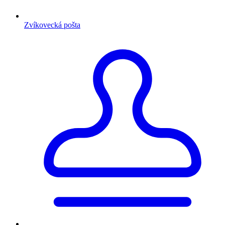
Zvíkovecká pošta