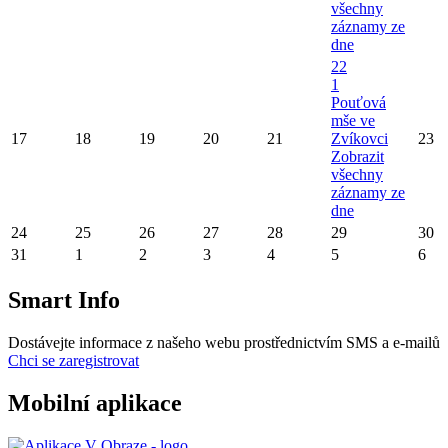
všechny
záznamy ze
dne
22
1
Pouťová
mše ve
17
18
19
20
21
Zvíkovci
23
Zobrazit
všechny
záznamy ze
dne
24
25
26
27
28
29
30
31
1
2
3
4
5
6
Smart Info
Dostávejte informace z našeho webu prostřednictvím SMS a e-mailů
Chci se zaregistrovat
Mobilní aplikace