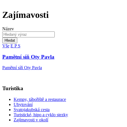
Zajímavosti
Název
Hledat
Vše
E
P
S
Pamětní síň Oty Pavla
Pamětní síň Oty Pavla
Turistika
Kempy, tábořiště a restaurace
Ubytování
Svatojakubská cesta
Turistické, hipo a cyklo stezky
Zajímavosti v okolí