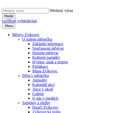
Hledaný výraz
Hledat
rozšířené vyhledávání
Menu
Městys Zvíkovec
O našem městečku
Základní informace
Současnost městyse
Historie městyse
Kulturní památky
Hymna, znak a prapor
Publikace
Mapa Zvíkovec
Dění v městečku
Aktuality
Kalendář akcí
Akce v okolí
Galerie
O nás v mediích
Subjekty a služby
Hasiči Zvíkovec
Zvíkovecká pošta