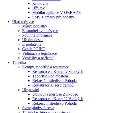
Knihovna
Hřbitov
Mobilní aplikace V OBRAZE
SMS + emaily pro občany
Úřad městyse
Místní poplatky
Zastupitelstvo městyse
Povinné informace
Úřední deska
E-podatelna
Czech POINT
Vidimace a legalizace
Vyhlášky a nařízení
Turistika
Kempy, tábořiště a restaurace
Restaurace a Kemp U Varských
Tábořiště Pod mostem
Rekreační středisko Pohoda
Restaurace U šesti trampů
Ubytování
Ubytovna městyse Zvíkovec
Restaurace a Kemp U Varských
Rekreační středisko Pohoda
Svatojakubská cesta
Turistické, hipo a cyklo stezky